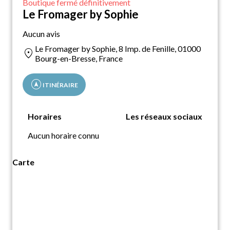
Boutique fermé définitivement
Le Fromager by Sophie
Aucun avis
Le Fromager by Sophie, 8 Imp. de Fenille, 01000
location_on
Bourg-en-Bresse, France
assistant_navigation
ITINÉRAIRE
Horaires
Les réseaux sociaux
Aucun horaire connu
Carte