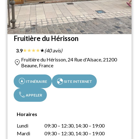
Fruitière du Hérisson
★
★
★
★
★
3.9
(40 avis)
Fruitière du Hérisson, 24 Rue d'Alsace, 21200
location_on
Beaune, France
assistant_navigation
globe
ITINÉRAIRE
SITE INTERNET
call
APPELER
Horaires
Lundi
09:30 – 12:30, 14:30 – 19:00
Mardi
09:30 – 12:30, 14:30 – 19:00