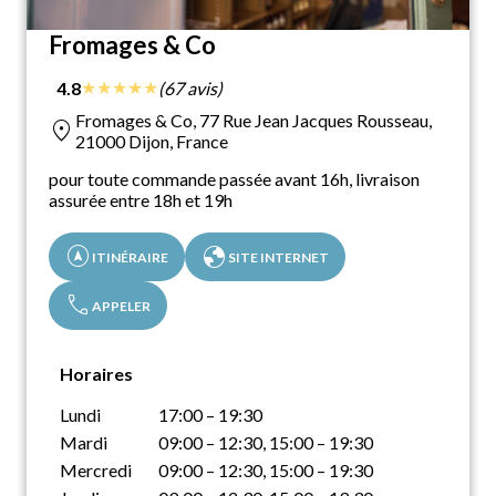
Fromages & Co
★
★
★
★
★
4.8
(67 avis)
Fromages & Co, 77 Rue Jean Jacques Rousseau,
location_on
21000 Dijon, France
pour toute commande passée avant 16h, livraison
assurée entre 18h et 19h
assistant_navigation
globe
ITINÉRAIRE
SITE INTERNET
call
APPELER
Horaires
Lundi
17:00 – 19:30
Mardi
09:00 – 12:30, 15:00 – 19:30
Mercredi
09:00 – 12:30, 15:00 – 19:30