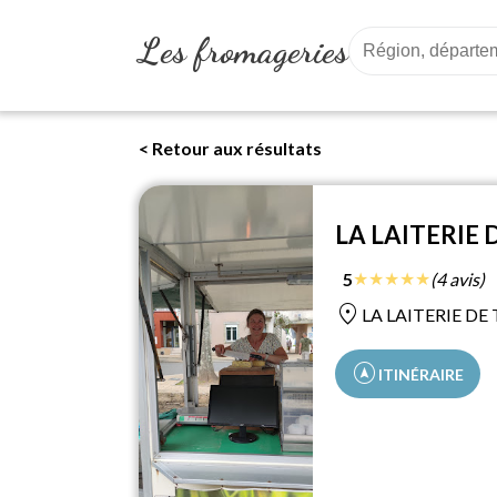
Les fromageries
< Retour aux résultats
LA LAITERIE
★
★
★
★
★
5
(4 avis)
location_on
LA LAITERIE DE 
assistant_navigation
ITINÉRAIRE