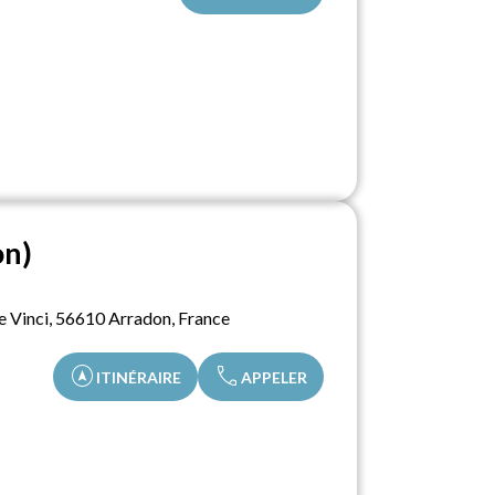
on)
e Vinci, 56610 Arradon, France
assistant_navigation
call
ITINÉRAIRE
APPELER