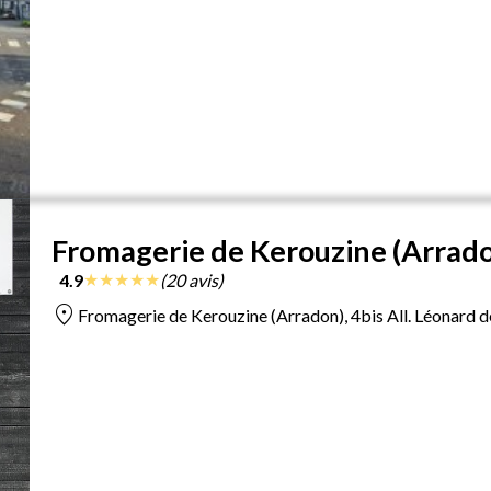
Fromagerie de Kerouzine (Arrad
★
★
★
★
★
4.9
(20 avis)
location_on
Fromagerie de Kerouzine (Arradon), 4bis All. Léonard d