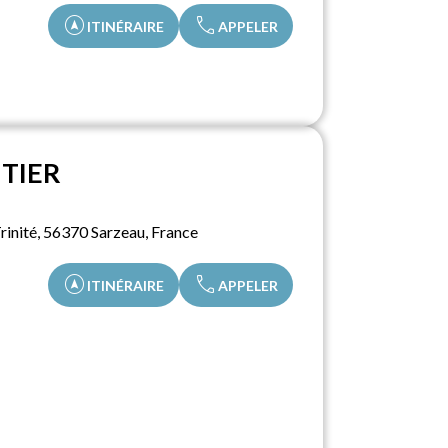
assistant_navigation
call
ITINÉRAIRE
APPELER
ITIER
inité, 56370 Sarzeau, France
assistant_navigation
call
ITINÉRAIRE
APPELER