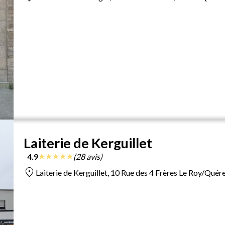
Laiterie de Kerguillet
★
★
★
★
★
4.9
(28 avis)
location_on
Laiterie de Kerguillet, 10 Rue des 4 Frères Le Roy/Qué