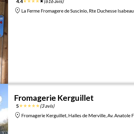
★
★
★
★
★
4.4
(616 avis)
location_on
La Ferme Fromagere de Suscinio, Rte Duchesse Isabeau
Fromagerie Kerguillet
★
★
★
★
★
5
(3 avis)
location_on
Fromagerie Kerguillet, Halles de Merville, Av. Anatole 