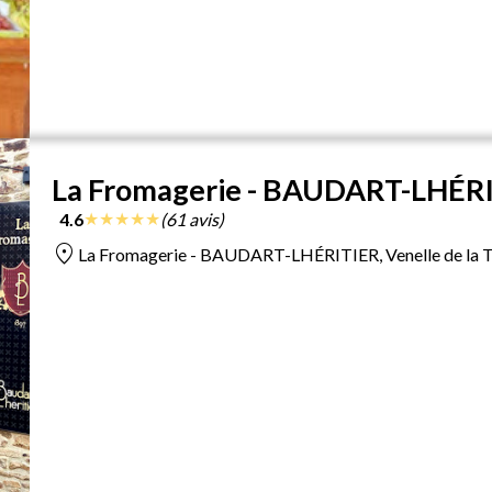
La Fromagerie - BAUDART-LHÉR
★
★
★
★
★
4.6
(61 avis)
location_on
La Fromagerie - BAUDART-LHÉRITIER, Venelle de la Tr