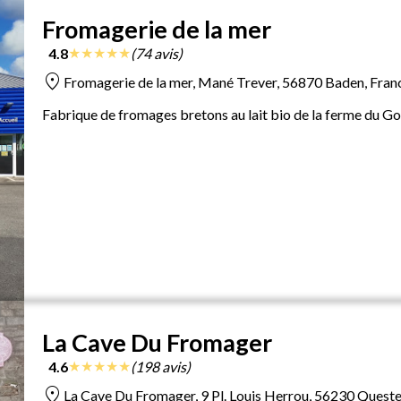
Fromagerie de la mer
★
★
★
★
★
4.8
(74 avis)
location_on
Fromagerie de la mer, Mané Trever, 56870 Baden, Fran
Fabrique de fromages bretons au lait bio de la ferme du Go
La Cave Du Fromager
★
★
★
★
★
4.6
(198 avis)
location_on
La Cave Du Fromager, 9 Pl. Louis Herrou, 56230 Quest