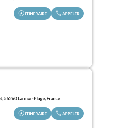
assistant_navigation
call
ITINÉRAIRE
APPELER
ret, 56260 Larmor-Plage, France
assistant_navigation
call
ITINÉRAIRE
APPELER