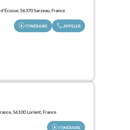
 d'Écosse, 56370 Sarzeau, France
assistant_navigation
call
ITINÉRAIRE
APPELER
France, 56100 Lorient, France
assistant_navigation
ITINÉRAIRE