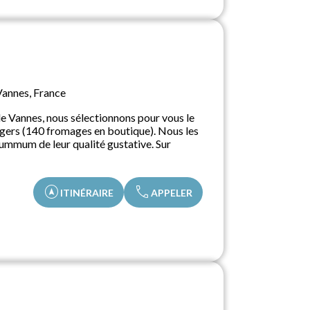
Vannes, France
de Vannes, nous sélectionnons pour vous le
angers (140 fromages en boutique). Nous les
summum de leur qualité gustative. Sur
assistant_navigation
call
ITINÉRAIRE
APPELER