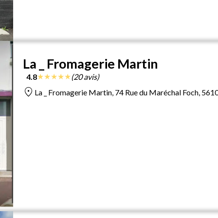
La _ Fromagerie Martin
★
★
★
★
★
4.8
(20 avis)
location_on
La _ Fromagerie Martin, 74 Rue du Maréchal Foch, 5610