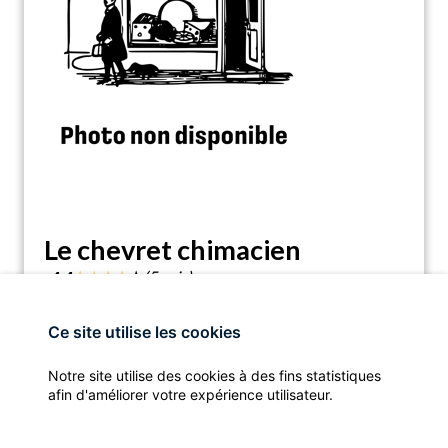
Le chevret chimacien
★
★
★
★
★
4.4
(5 avis)
Le chevret chimacien, Ferme Brulée, 100C,
location_on
6464, Belgium
Ce site utilise les cookies
assistant_navigation
call
Notre site utilise des cookies à des fins statistiques
ITINÉRAIRE
APPELER
afin d'améliorer votre expérience utilisateur.