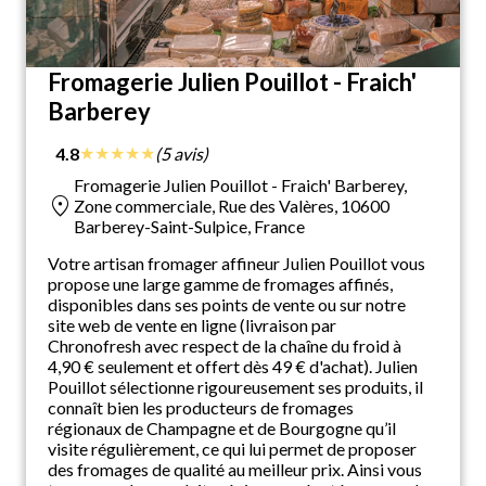
Fromagerie Julien Pouillot - Fraich'
Barberey
★
★
★
★
★
4.8
(5 avis)
Fromagerie Julien Pouillot - Fraich' Barberey,
location_on
Zone commerciale, Rue des Valères, 10600
Barberey-Saint-Sulpice, France
Votre artisan fromager affineur Julien Pouillot vous
propose une large gamme de fromages affinés,
disponibles dans ses points de vente ou sur notre
site web de vente en ligne (livraison par
Chronofresh avec respect de la chaîne du froid à
4,90 € seulement et offert dès 49 € d'achat). Julien
Pouillot sélectionne rigoureusement ses produits, il
connaît bien les producteurs de fromages
régionaux de Champagne et de Bourgogne qu’il
visite régulièrement, ce qui lui permet de proposer
des fromages de qualité au meilleur prix. Ainsi vous