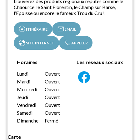
trouverez des produits régionaux réputés comme le
Chaource, le Saint Florentin, le Champ sur Barse,
l’Epoisse ou encore le fameux Trou du Cru !
assistant_navigation
mail
ITINÉRAIRE
EMAIL
globe
call
SITE INTERNET
APPELER
Horaires
Les réseaux sociaux
Lundi
Ouvert
Mardi
Ouvert
Mercredi
Ouvert
Jeudi
Ouvert
Vendredi
Ouvert
Samedi
Ouvert
Dimanche
Fermé
Carte