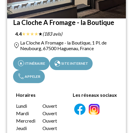
La Cloche A Fromage - la Boutique
★
★
★
★
★
4.4
(183 avis)
La Cloche A Fromage - la Boutique, 1 Pl. de
location_on
Neubourg, 67500 Haguenau, France
assistant_navigation
globe
ITINÉRAIRE
SITE INTERNET
call
APPELER
Horaires
Les réseaux sociaux
Lundi
Ouvert
Mardi
Ouvert
Mercredi
Ouvert
Jeudi
Ouvert