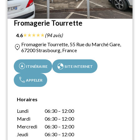
Fromagerie Tourrette
★
★
★
★
★
4.6
(94 avis)
Fromagerie Tourrette, 55 Rue du Marché Gare,
location_on
67200 Strasbourg, France
assistant_navigation
globe
ITINÉRAIRE
SITE INTERNET
call
APPELER
Horaires
Lundi
06:30 – 12:00
Mardi
06:30 – 12:00
Mercredi
06:30 – 12:00
Jeudi
06:30 – 12:00