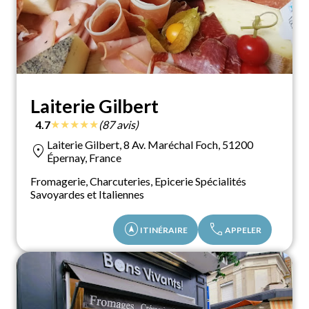
Laiterie Gilbert
★
★
★
★
★
4.7
(87 avis)
Laiterie Gilbert, 8 Av. Maréchal Foch, 51200
location_on
Épernay, France
Fromagerie, Charcuteries, Epicerie Spécialités
Savoyardes et Italiennes
assistant_navigation
call
ITINÉRAIRE
APPELER