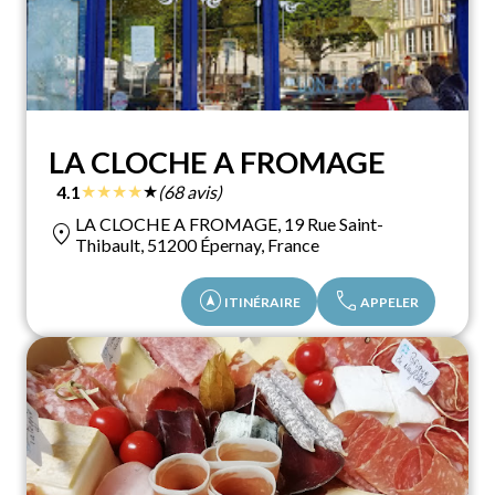
LA CLOCHE A FROMAGE
★
★
★
★
★
4.1
(68 avis)
LA CLOCHE A FROMAGE, 19 Rue Saint-
location_on
Thibault, 51200 Épernay, France
assistant_navigation
call
ITINÉRAIRE
APPELER