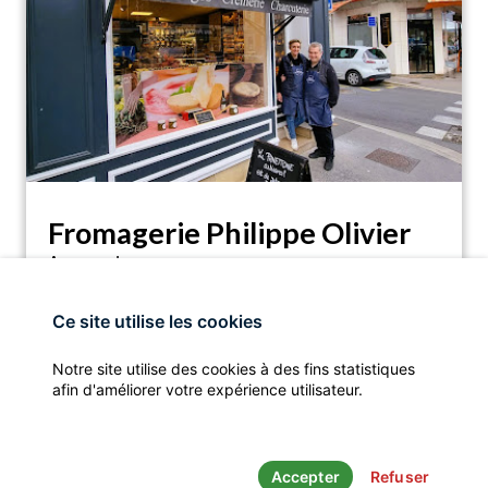
Fromagerie Philippe Olivier
Aucun avis
Fromagerie Philippe Olivier, 5 Pl. Auban Moët,
location_on
51200 Épernay, France
Ce site utilise les cookies
assistant_navigation
call
Notre site utilise des cookies à des fins statistiques
ITINÉRAIRE
APPELER
afin d'améliorer votre expérience utilisateur.
Accepter
Refuser