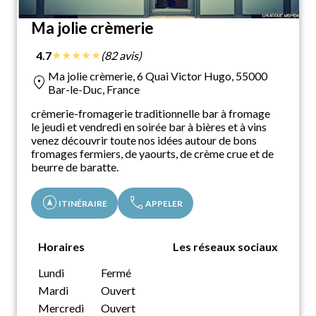
Ma jolie crèmerie
★
★
★
★
★
4.7
(82 avis)
Ma jolie crèmerie, 6 Quai Victor Hugo, 55000
location_on
Bar-le-Duc, France
crèmerie-fromagerie traditionnelle bar à fromage
le jeudi et vendredi en soirée bar à bières et à vins
venez découvrir toute nos idées autour de bons
fromages fermiers, de yaourts, de crème crue et de
beurre de baratte.
assistant_navigation
call
ITINÉRAIRE
APPELER
Horaires
Les réseaux sociaux
Lundi
Fermé
Mardi
Ouvert
Mercredi
Ouvert