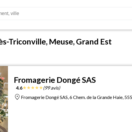
s-Triconville, Meuse, Grand Est
Fromagerie Dongé SAS
★
★
★
★
★
4.6
(99 avis)
location_on
Fromagerie Dongé SAS, 6 Chem. de la Grande Haie, 555