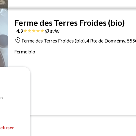
Ferme des Terres Froides (bio)
★
★
★
★
★
4.9
(8 avis)
location_on
Ferme des Terres Froides (bio), 4 Rte de Domrémy, 55
Ferme bio
in
efuser