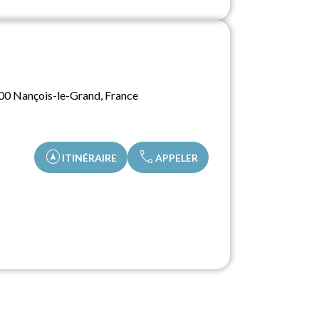
500 Nançois-le-Grand, France
assistant_navigation
call
ITINÉRAIRE
APPELER