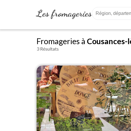
Les fromageries
Fromageries à
Cousances-lè
3 Résultats