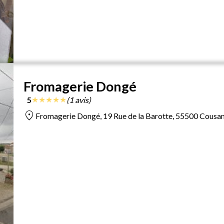
Fromagerie Dongé
★
★
★
★
★
5
(1 avis)
location_on
Fromagerie Dongé, 19 Rue de la Barotte, 55500 Cousanc