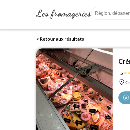
Les fromageries
< Retour aux résultats
Cré
★
5
location_on
Cr
assistant_navigation