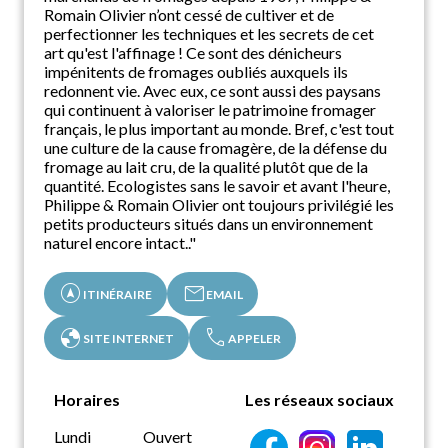
Romain Olivier n’ont cessé de cultiver et de
perfectionner les techniques et les secrets de cet
art qu'est l'affinage ! Ce sont des dénicheurs
impénitents de fromages oubliés auxquels ils
redonnent vie. Avec eux, ce sont aussi des paysans
qui continuent à valoriser le patrimoine fromager
français, le plus important au monde. Bref, c'est tout
une culture de la cause fromagère, de la défense du
fromage au lait cru, de la qualité plutôt que de la
quantité. Ecologistes sans le savoir et avant l'heure,
Philippe & Romain Olivier ont toujours privilégié les
petits producteurs situés dans un environnement
naturel encore intact.."
assistant_navigation
mail
ITINÉRAIRE
EMAIL
globe
call
SITE INTERNET
APPELER
Horaires
Les réseaux sociaux
Lundi
Ouvert