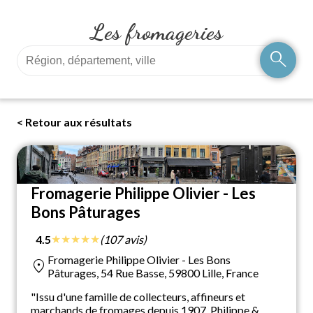
Les fromageries
search
< Retour aux résultats
Fromagerie Philippe Olivier - Les
Bons Pâturages
★
★
★
★
★
4.5
(107 avis)
Fromagerie Philippe Olivier - Les Bons
location_on
Pâturages, 54 Rue Basse, 59800 Lille, France
"Issu d'une famille de collecteurs, affineurs et
marchands de fromages depuis 1907, Philippe &