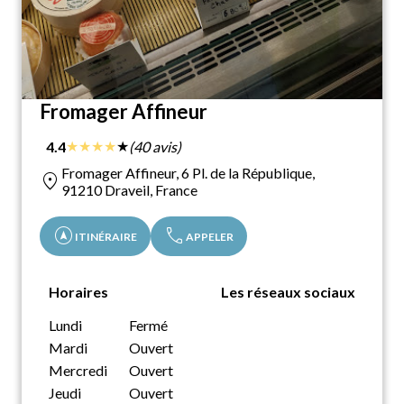
Fromager Affineur
★
★
★
★
★
4.4
(40 avis)
Fromager Affineur, 6 Pl. de la République,
location_on
91210 Draveil, France
assistant_navigation
call
ITINÉRAIRE
APPELER
Horaires
Les réseaux sociaux
Lundi
Fermé
Mardi
Ouvert
Mercredi
Ouvert
Jeudi
Ouvert