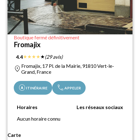
Boutique fermé définitivement
Fromajix
★
★
★
★
★
4.4
(29 avis)
Fromajix, 17 Pl. de la Mairie, 91810 Vert-le-
location_on
Grand, France
assistant_navigation
call
ITINÉRAIRE
APPELER
Horaires
Les réseaux sociaux
Aucun horaire connu
Carte