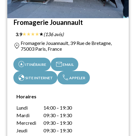
Fromagerie Jouannault
★
★
★
★
★
3.9
(136 avis)
Fromagerie Jouannault, 39 Rue de Bretagne,
location_on
75003 Paris, France
assistant_navigation
mail
ITINÉRAIRE
EMAIL
globe
call
SITE INTERNET
APPELER
Horaires
Lundi
14:00 – 19:30
Mardi
09:30 – 19:30
Mercredi
09:30 – 19:30
Jeudi
09:30 – 19:30