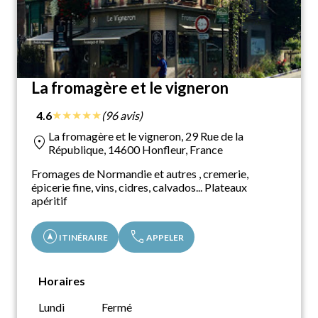
La fromagère et le vigneron
★
★
★
★
★
4.6
(96 avis)
La fromagère et le vigneron, 29 Rue de la
location_on
République, 14600 Honfleur, France
Fromages de Normandie et autres , cremerie,
épicerie fine, vins, cidres, calvados... Plateaux
apéritif
assistant_navigation
call
ITINÉRAIRE
APPELER
Horaires
Lundi
Fermé