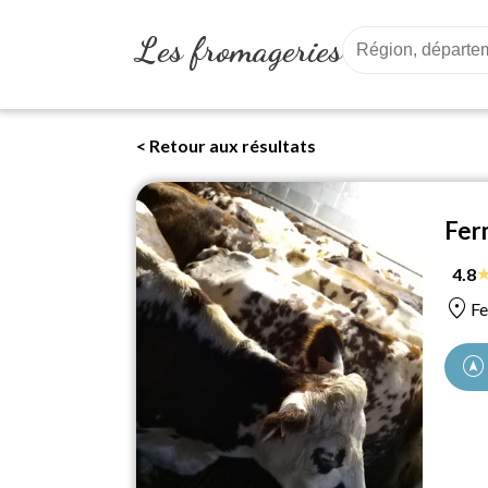
Les fromageries
< Retour aux résultats
Fer
4.8
location_on
Fe
assistant_navigation