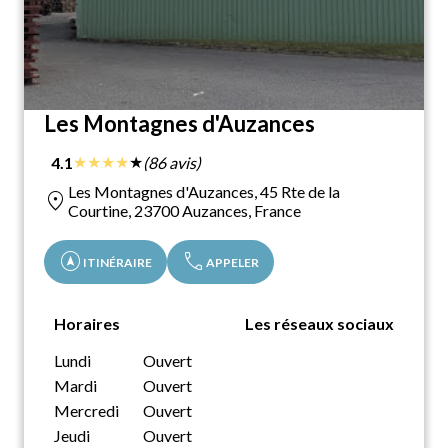
Les Montagnes d'Auzances
★
★
★
★
★
4.1
(86 avis)
Les Montagnes d'Auzances, 45 Rte de la
location_on
Courtine, 23700 Auzances, France
assistant_navigation
call
ITINÉRAIRE
APPELER
Horaires
Les réseaux sociaux
Lundi
Ouvert
Mardi
Ouvert
Mercredi
Ouvert
Jeudi
Ouvert