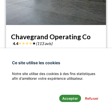
Chavegrand Operating Co
★
★
★
★
★
4.4
(113 avis)
Chavegrand Operating Co, 23800 Maison-
location_on
Feyne, France
Ce site utilise les cookies
assistant_navigation
call
ITINÉRAIRE
APPELER
Notre site utilise des cookies à des fins statistiques
afin d'améliorer votre expérience utilisateur.
Accepter
Refuser
Mentions légales
- © Les Fromageries - Un produit
Clic’r