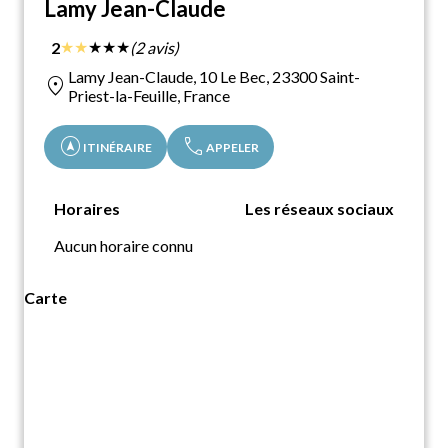
Lamy Jean-Claude
★
★
★
★
★
2
(2 avis)
Lamy Jean-Claude, 10 Le Bec, 23300 Saint-
location_on
Priest-la-Feuille, France
assistant_navigation
call
ITINÉRAIRE
APPELER
Horaires
Les réseaux sociaux
Aucun horaire connu
Carte