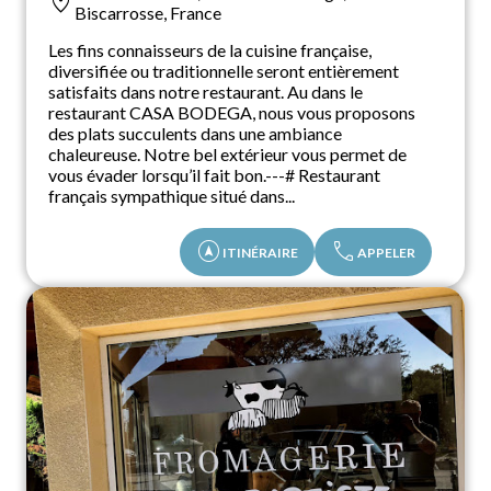
location_on
Biscarrosse, France
Les fins connaisseurs de la cuisine française,
diversifiée ou traditionnelle seront entièrement
satisfaits dans notre restaurant. Au dans le
restaurant CASA BODEGA, nous vous proposons
des plats succulents dans une ambiance
chaleureuse. Notre bel extérieur vous permet de
vous évader lorsqu’il fait bon.---# Restaurant
français sympathique situé dans...
assistant_navigation
call
ITINÉRAIRE
APPELER