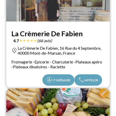
La Crèmerie De Fabien
★
★
★
★
★
4.7
(66 avis)
La Crèmerie De Fabien, 16 Rue du 4 Septembre,
location_on
40000 Mont-de-Marsan, France
Fromagerie -Epicerie - Charcuterie -Plateaux apéro
-Plateaux dinatoires - Raclette
assistant_navigation
call
ITINÉRAIRE
APPELER