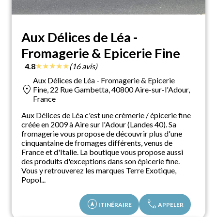
Aux Délices de Léa -
Fromagerie & Epicerie Fine
★
★
★
★
★
4.8
(16 avis)
Aux Délices de Léa - Fromagerie & Epicerie
location_on
Fine, 22 Rue Gambetta, 40800 Aire-sur-l'Adour,
France
Aux Délices de Léa c'est une crèmerie / épicerie fine
créée en 2009 à Aire sur l'Adour (Landes 40). Sa
fromagerie vous propose de découvrir plus d'une
cinquantaine de fromages différents, venus de
France et d'Italie. La boutique vous propose aussi
des produits d'exceptions dans son épicerie fine.
Vous y retrouverez les marques Terre Exotique,
Popol...
assistant_navigation
call
ITINÉRAIRE
APPELER