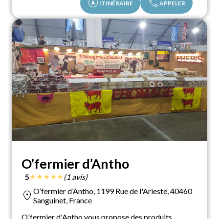
assistant_navigation
call
ITINÉRAIRE
APPELER
O’fermier d’Antho
★
★
★
★
★
5
(1 avis)
O’fermier d’Antho, 1199 Rue de l'Arieste, 40460
location_on
Sanguinet, France
O'fermier d'Antho vous propose des produits