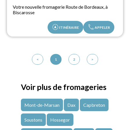
Votre nouvelle fromagerie Route de Bordeaux, à
Biscarosse
assistant_navigation
call
ITINÉRAIRE
APPELER
<
1
2
>
Voir plus de fromageries
Mont-de-Marsan
Dax
Capbreton
Soustons
Hossegor