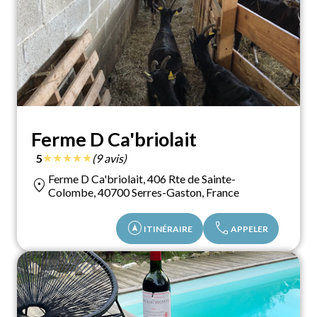
Ferme D Ca'briolait
★
★
★
★
★
5
(9 avis)
Ferme D Ca'briolait, 406 Rte de Sainte-
location_on
Colombe, 40700 Serres-Gaston, France
assistant_navigation
call
ITINÉRAIRE
APPELER