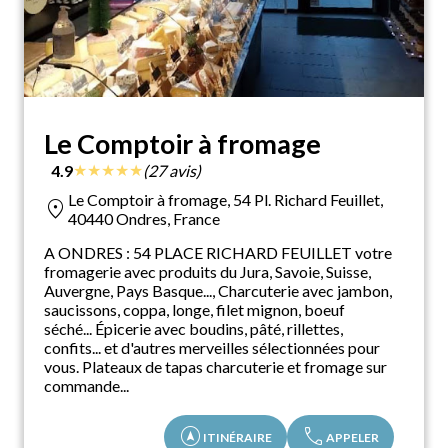
Le Comptoir à fromage
★
★
★
★
★
4.9
(27 avis)
Le Comptoir à fromage, 54 Pl. Richard Feuillet,
location_on
40440 Ondres, France
A ONDRES : 54 PLACE RICHARD FEUILLET votre
fromagerie avec produits du Jura, Savoie, Suisse,
Auvergne, Pays Basque..., Charcuterie avec jambon,
saucissons, coppa, longe, filet mignon, boeuf
séché... Épicerie avec boudins, pâté, rillettes,
confits... et d'autres merveilles sélectionnées pour
vous. Plateaux de tapas charcuterie et fromage sur
commande...
assistant_navigation
call
ITINÉRAIRE
APPELER