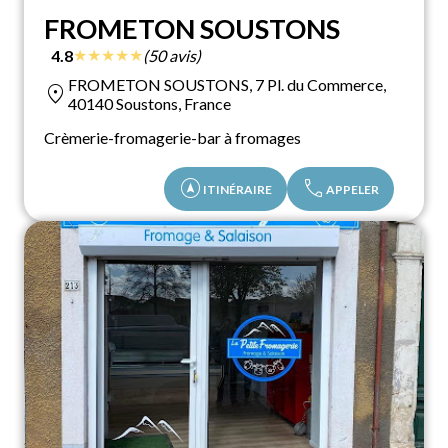
FROMETON SOUSTONS
★
★
★
★
★
4.8
(50 avis)
FROMETON SOUSTONS, 7 Pl. du Commerce,
location_on
40140 Soustons, France
Crèmerie-fromagerie-bar à fromages
assistant_navigation
call
ITINÉRAIRE
APPELER