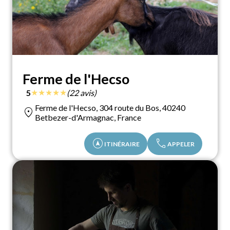
Ferme de l'Hecso
★
★
★
★
★
5
(22 avis)
Ferme de l'Hecso, 304 route du Bos, 40240
location_on
Betbezer-d'Armagnac, France
assistant_navigation
call
ITINÉRAIRE
APPELER