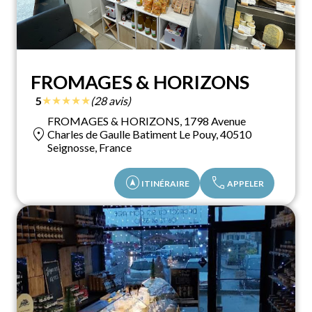
FROMAGES & HORIZONS
★
★
★
★
★
5
(28 avis)
FROMAGES & HORIZONS, 1798 Avenue
location_on
Charles de Gaulle Batiment Le Pouy, 40510
Seignosse, France
assistant_navigation
call
ITINÉRAIRE
APPELER