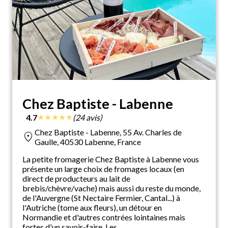
Chez Baptiste - Labenne
★
★
★
★
★
4.7
(24 avis)
Chez Baptiste - Labenne, 55 Av. Charles de
location_on
Gaulle, 40530 Labenne, France
La petite fromagerie Chez Baptiste à Labenne vous
présente un large choix de fromages locaux (en
direct de producteurs au lait de
brebis/chèvre/vache) mais aussi du reste du monde,
de l'Auvergne (St Nectaire Fermier, Cantal...) à
l'Autriche (tome aux fleurs), un détour en
Normandie et d'autres contrées lointaines mais
fortes d'un savoir-faire. Les ...