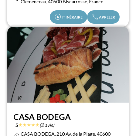
Clemenceau, 40600 Biscarrosse, France
assistant_navigation
call
ITINÉRAIRE
APPELER
CASA BODEGA
★
★
★
★
★
5
(2 avis)
CASA BODEGA, 210 Av. de la Plage, 40600