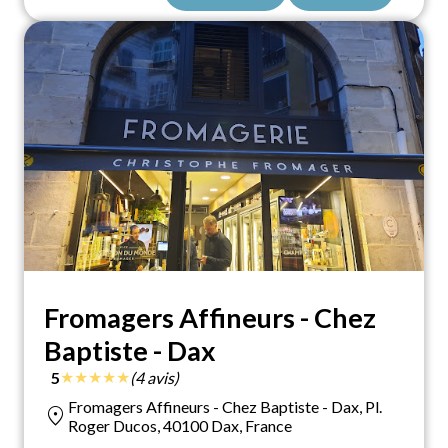
Fromagers Affineurs - Chez
Baptiste - Dax
★
★
★
★
★
5
(4 avis)
Fromagers Affineurs - Chez Baptiste - Dax, Pl.
location_on
Roger Ducos, 40100 Dax, France