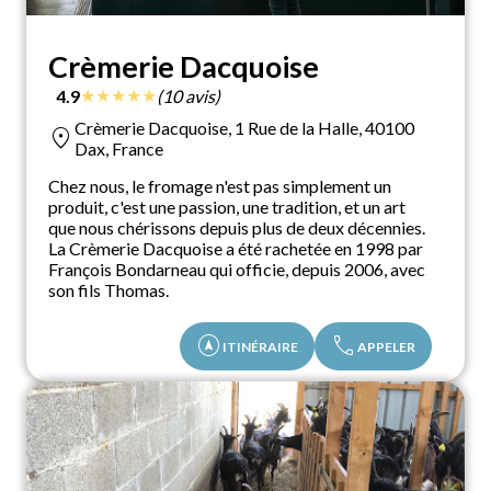
Crèmerie Dacquoise
★
★
★
★
★
4.9
(10 avis)
Crèmerie Dacquoise, 1 Rue de la Halle, 40100
location_on
Dax, France
Chez nous, le fromage n'est pas simplement un
produit, c'est une passion, une tradition, et un art
que nous chérissons depuis plus de deux décennies.
La Crèmerie Dacquoise a été rachetée en 1998 par
François Bondarneau qui officie, depuis 2006, avec
son fils Thomas.
assistant_navigation
call
ITINÉRAIRE
APPELER