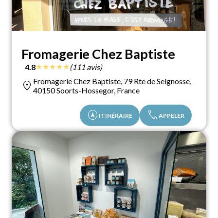
Fromagerie Chez Baptiste
★
★
★
★
★
4.8
(111 avis)
Fromagerie Chez Baptiste, 79 Rte de Seignosse,
location_on
40150 Soorts-Hossegor, France
assistant_navigation
call
ITINÉRAIRE
APPELER