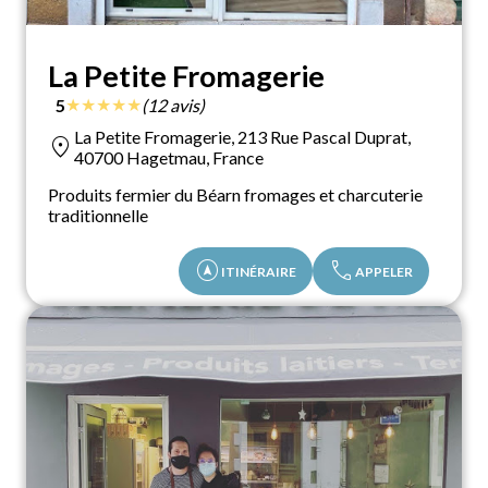
La Petite Fromagerie
★
★
★
★
★
5
(12 avis)
La Petite Fromagerie, 213 Rue Pascal Duprat,
location_on
40700 Hagetmau, France
Produits fermier du Béarn fromages et charcuterie
traditionnelle
assistant_navigation
call
ITINÉRAIRE
APPELER