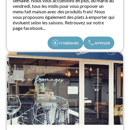
semaine. Nous vous accueillons en plus, du mardi au
vendredi, tous les midis pour vous proposer un
menu fait maison avec des produits frais! Nous
vous proposons également des plats à emporter qui
évoluent selon les saisons. Retrouvez sur notre
page facebook...
assistant_navigation
call
ITINÉRAIRE
APPELER