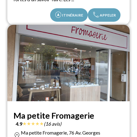
assistant_navigation
call
ITINÉRAIRE
APPELER
Ma petite Fromagerie
★
★
★
★
★
4.9
(16 avis)
Ma petite Fromagerie, 76 Av. Georges
location_on