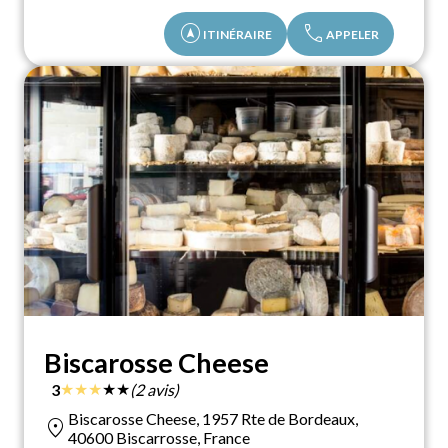
assistant_navigation
call
ITINÉRAIRE
APPELER
Biscarosse Cheese
★
★
★
★
★
3
(2 avis)
Biscarosse Cheese, 1957 Rte de Bordeaux,
location_on
40600 Biscarrosse, France