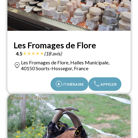
Les Fromages de Flore
★
★
★
★
★
4.5
(18 avis)
Les Fromages de Flore, Halles Municipale,
location_on
40150 Soorts-Hossegor, France
assistant_navigation
call
ITINÉRAIRE
APPELER