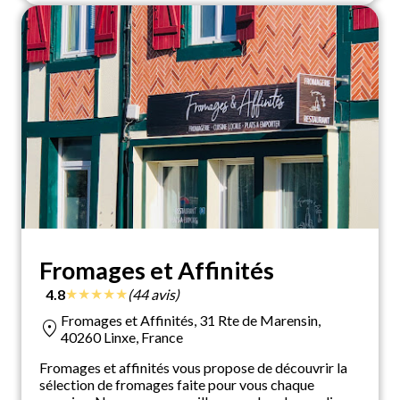
Fromages et Affinités
★
★
★
★
★
4.8
(44 avis)
Fromages et Affinités, 31 Rte de Marensin,
location_on
40260 Linxe, France
Fromages et affinités vous propose de découvrir la
sélection de fromages faite pour vous chaque