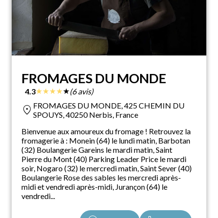
FROMAGES DU MONDE
★
★
★
★
★
4.3
(6 avis)
FROMAGES DU MONDE, 425 CHEMIN DU
location_on
SPOUYS, 40250 Nerbis, France
Bienvenue aux amoureux du fromage ! Retrouvez la
fromagerie à : Monein (64) le lundi matin, Barbotan
(32) Boulangerie Gareins le mardi matin, Saint
Pierre du Mont (40) Parking Leader Price le mardi
soir, Nogaro (32) le mercredi matin, Saint Sever (40)
Boulangerie Rose des sables les mercredi après-
midi et vendredi après-midi, Jurançon (64) le
vendredi...