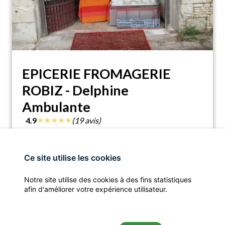
EPICERIE FROMAGERIE
ROBIZ - Delphine
Ambulante
★
★
★
★
★
4.9
(19 avis)
EPICERIE FROMAGERIE ROBIZ - Delphine
location_on
Ambulante, 32 Rte nationale, 86330 Angliers,
France
Ce site utilise les cookies
assistant_navigation
call
Notre site utilise des cookies à des fins statistiques
ITINÉRAIRE
APPELER
afin d'améliorer votre expérience utilisateur.