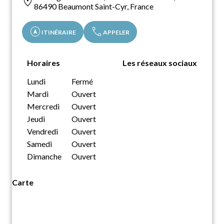
location_on
86490 Beaumont Saint-Cyr, France
assistant_navigation
call
ITINÉRAIRE
APPELER
Horaires
Les réseaux sociaux
Lundi
Fermé
Mardi
Ouvert
Mercredi
Ouvert
Jeudi
Ouvert
Vendredi
Ouvert
Samedi
Ouvert
Dimanche
Ouvert
Carte