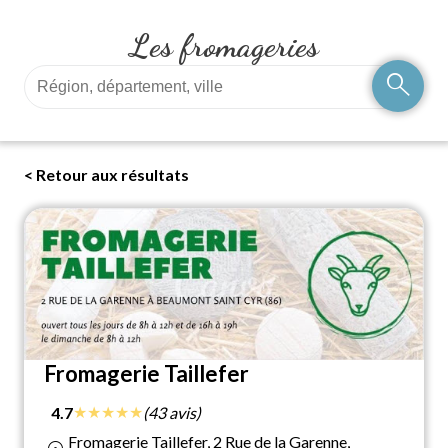
Les fromageries
search
< Retour aux résultats
Fromagerie Taillefer
★
★
★
★
★
4.7
(43 avis)
Fromagerie Taillefer, 2 Rue de la Garenne,