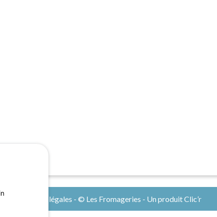
in
Mentions légales
- © Les Fromageries - Un produit
Clic’r