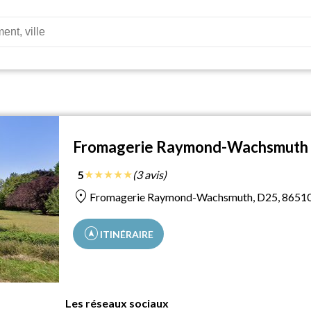
Fromagerie Raymond-Wachsmuth
★
★
★
★
★
5
(3 avis)
location_on
Fromagerie Raymond-Wachsmuth, D25, 86510
assistant_navigation
ITINÉRAIRE
Les réseaux sociaux