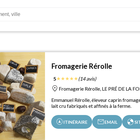
Fromagerie Rérolle
★
★
★
★
★
5
(14 avis)
location_on
Fromagerie Rérolle, LE PRÉ DE LA FO
Emmanuel Rérolle, éleveur caprin fromag
lait cru fabriqués et affinés à la ferme.
assistant_navigation
mail
globe
ITINÉRAIRE
EMAIL
SI