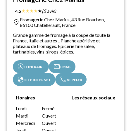
★
★
★
★
★
4.2
(5 avis)
Fromagerie Chez Marius, 43 Rue Bourbon,
location_on
86100 Châtellerault, France
Grande gamme de fromage à la coupe de toute la
France, Italie et autres .. Planche apéritive et
plateaux de fromages. Epicerie fine salée,
tartinables, vins, sirops, épices.
assistant_navigation
mail
ITINÉRAIRE
EMAIL
globe
call
SITE INTERNET
APPELER
Horaires
Les réseaux sociaux
Lundi
Fermé
Mardi
Ouvert
Mercredi
Ouvert
Jeudi
Ouvert