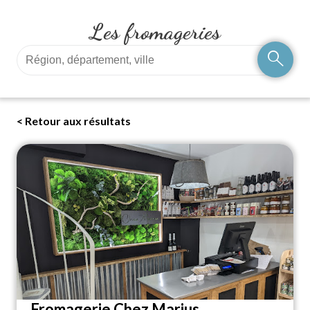
Les fromageries
search
< Retour aux résultats
Fromagerie Chez Marius