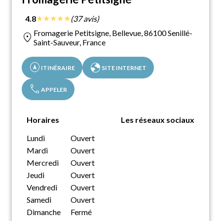
★
★
★
★
★
4.8
(37 avis)
Fromagerie Petitsigne, Bellevue, 86100 Senillé-
location_on
Saint-Sauveur, France
assistant_navigation
globe
ITINÉRAIRE
SITE INTERNET
call
APPELER
Horaires
Les réseaux sociaux
Lundi
Ouvert
Mardi
Ouvert
Mercredi
Ouvert
Jeudi
Ouvert
Vendredi
Ouvert
Samedi
Ouvert
Dimanche
Fermé