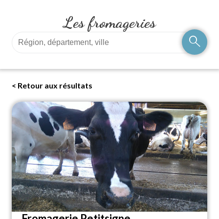
Les fromageries
search
< Retour aux résultats
Fromagerie Petitsigne