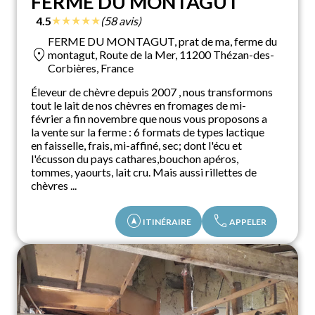
FERME DU MONTAGUT
★
★
★
★
★
4.5
(58 avis)
FERME DU MONTAGUT, prat de ma, ferme du
location_on
montagut, Route de la Mer, 11200 Thézan-des-
Corbières, France
Éleveur de chèvre depuis 2007 , nous transformons
tout le lait de nos chèvres en fromages de mi-
février a fin novembre que nous vous proposons a
la vente sur la ferme : 6 formats de types lactique
en faisselle, frais, mi-affiné, sec; dont l'écu et
l'écusson du pays cathares,bouchon apéros,
tommes, yaourts, lait cru. Mais aussi rillettes de
chèvres ...
assistant_navigation
call
ITINÉRAIRE
APPELER