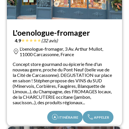
L'oenologue-fromager
★
★
★
★
★
4.9
(32 avis)
L'oenologue-fromager, 3 Av. Arthur Mullot,
location_on
11000 Carcassonne, France
Concept store gourmand ou épicerie fine d'un
nouveau genre, proche du Pont Neuf (belle vue de
la Cité de Carcassonne). DEGUSTATION sur place
en saison ! Stéphen propose des VINS du SUD
(Minervois, Corbières, Faugères, Blanquette de
Limoux...), du Champagne, des FROMAGES locaux,
de la CHARCUTERIE occitane (jambon,
saucisson...), des produits régionaux...
assistant_navigation
call
ITINÉRAIRE
APPELER