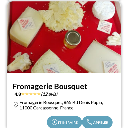
Fromagerie Bousquet
★
★
★
★
★
4.8
(12 avis)
Fromagerie Bousquet, 865 Bd Denis Papin,
location_on
11000 Carcassonne, France
assistant_navigation
call
ITINÉRAIRE
APPELER