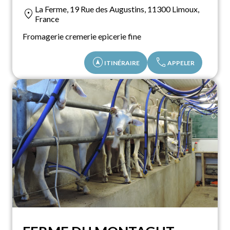
La Ferme, 19 Rue des Augustins, 11300 Limoux,
location_on
France
Fromagerie cremerie epicerie fine
assistant_navigation
call
ITINÉRAIRE
APPELER