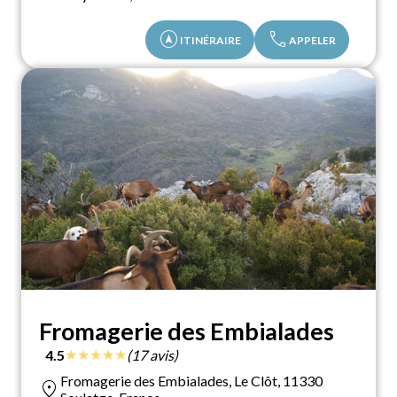
assistant_navigation
call
ITINÉRAIRE
APPELER
Fromagerie des Embialades
★
★
★
★
★
4.5
(17 avis)
Fromagerie des Embialades, Le Clôt, 11330
location_on