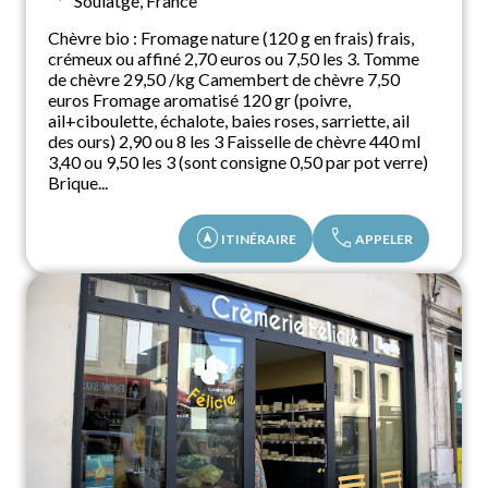
Soulatge, France
Chèvre bio : Fromage nature (120 g en frais) frais,
crémeux ou affiné 2,70 euros ou 7,50 les 3. Tomme
de chèvre 29,50 /kg Camembert de chèvre 7,50
euros Fromage aromatisé 120 gr (poivre,
ail+ciboulette, échalote, baies roses, sarriette, ail
des ours) 2,90 ou 8 les 3 Faisselle de chèvre 440 ml
3,40 ou 9,50 les 3 (sont consigne 0,50 par pot verre)
Brique...
assistant_navigation
call
ITINÉRAIRE
APPELER