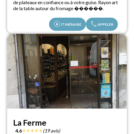
de plateaux en confiance ou à votre guise. Rayon art
de la table autour du fromage ������.
assistant_navigation
call
ITINÉRAIRE
APPELER
La Ferme
★
★
★
★
★
4.6
(19 avis)