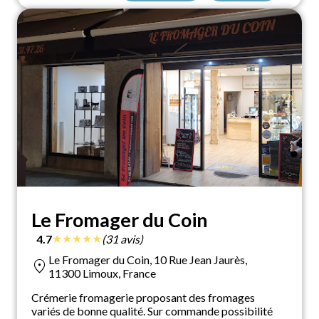
Le Fromager du Coin
★
★
★
★
★
4.7
(31 avis)
Le Fromager du Coin, 10 Rue Jean Jaurès,
location_on
11300 Limoux, France
Crémerie fromagerie proposant des fromages
variés de bonne qualité. Sur commande possibilité