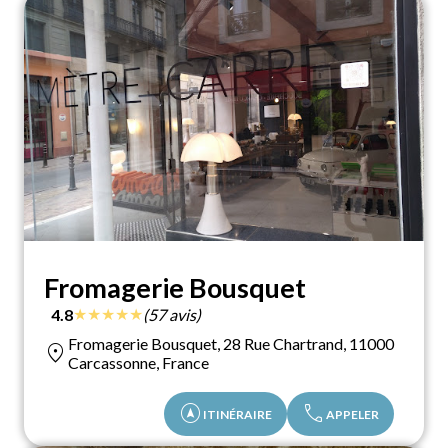
Fromagerie Bousquet
★
★
★
★
★
4.8
(57 avis)
Fromagerie Bousquet, 28 Rue Chartrand, 11000
location_on
Carcassonne, France
assistant_navigation
call
ITINÉRAIRE
APPELER