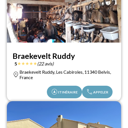
Braekevelt Ruddy
★
★
★
★
★
5
(22 avis)
Braekevelt Ruddy, Les Cabiroles, 11340 Belvis,
location_on
France
assistant_navigation
call
ITINÉRAIRE
APPELER