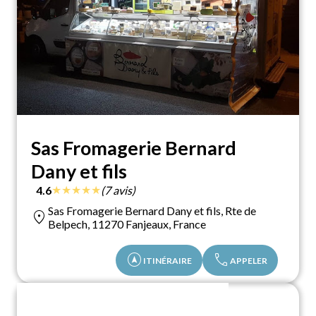
Sas Fromagerie Bernard
Dany et fils
★
★
★
★
★
4.6
(7 avis)
Sas Fromagerie Bernard Dany et fils, Rte de
location_on
Belpech, 11270 Fanjeaux, France
assistant_navigation
call
ITINÉRAIRE
APPELER