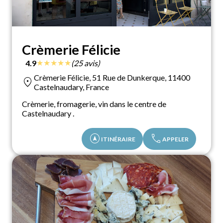
Crèmerie Félicie
★
★
★
★
★
4.9
(25 avis)
Crèmerie Félicie, 51 Rue de Dunkerque, 11400
location_on
Castelnaudary, France
Crèmerie, fromagerie, vin dans le centre de
Castelnaudary .
assistant_navigation
call
ITINÉRAIRE
APPELER