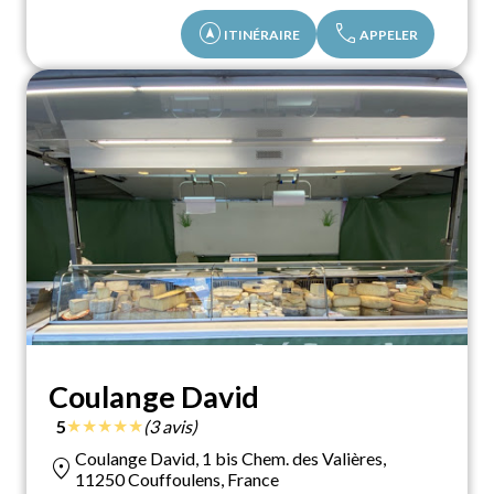
assistant_navigation
call
ITINÉRAIRE
APPELER
Coulange David
★
★
★
★
★
5
(3 avis)
Coulange David, 1 bis Chem. des Valières,
location_on
11250 Couffoulens, France