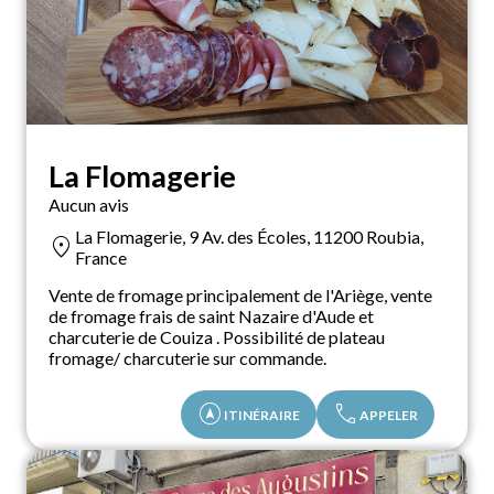
La Flomagerie
Aucun avis
La Flomagerie, 9 Av. des Écoles, 11200 Roubia,
location_on
France
Vente de fromage principalement de l'Ariège, vente
de fromage frais de saint Nazaire d'Aude et
charcuterie de Couiza . Possibilité de plateau
fromage/ charcuterie sur commande.
assistant_navigation
call
ITINÉRAIRE
APPELER