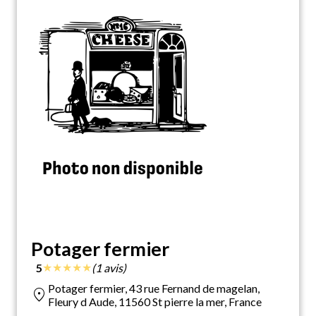
Potager fermier
★
★
★
★
★
5
(1 avis)
Potager fermier, 43 rue Fernand de magelan,
location_on
Fleury d Aude, 11560 St pierre la mer, France