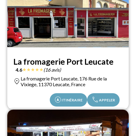
La fromagerie Port Leucate
★
★
★
★
★
4.6
(16 avis)
La fromagerie Port Leucate, 176 Rue de la
location_on
Vixiege, 11370 Leucate, France
assistant_navigation
call
ITINÉRAIRE
APPELER