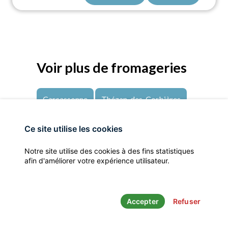
Voir plus de fromageries
Carcassonne
Thézan-des-Corbières
Mayronnes
Couffoulens
Fanjeaux
Ce site utilise les cookies
Villelongue-d'Aude
Soulatgé
Belvis
Notre site utilise des cookies à des fins statistiques
afin d'améliorer votre expérience utilisateur.
Leucate
Castelnaudary
St pierre la mer
Accepter
Refuser
Mentions légales
- © Les Fromageries - Un produit
Clic’r