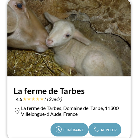
La ferme de Tarbes
★
★
★
★
★
4.5
(12 avis)
La ferme de Tarbes, Domaine de, Tarbé, 11300
location_on
Villelongue-d'Aude, France
assistant_navigation
call
ITINÉRAIRE
APPELER