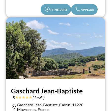
assistant_navigation
call
ITINÉRAIRE
APPELER
Gaschard Jean-Baptiste
★
★
★
★
★
5
(1 avis)
Gaschard Jean-Baptiste, Carrus, 11220
location_on
Mayronnes, France