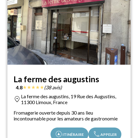
La ferme des augustins
★
★
★
★
★
4.8
(38 avis)
La ferme des augustins, 19 Rue des Augustins,
location_on
11300 Limoux, France
Fromagerie ouverte depuis 30 ans lieu
incontournable pour les amateurs de gastronomie
assistant_navigation
call
ITINÉRAIRE
APPELER