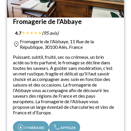
Fromagerie de l'Abbaye
★
★
★
★
★
4.7
(95 avis)
Fromagerie de l'Abbaye, 11 Rue de la
location_on
République, 30100 Alès, France
Puissant, subtil, fruité, sec ou crémeux, un brin
acide ou très parfumé, le fromage se décline dans
toutes les saveurs. À goûter sans modération, c'est
un met rustique, fragile et délicat qu'il faut savoir
choisir et accompagner avec soin en fonction des
saisons et des occasions. La fromagerie de
l'Abbaye vous accompagne afin de découvrir les
saveurs des régions de France et des pays
européens. La fromagerie de l'Abbaye vous
propose un large éventail de charcuteries et vins de
France et d'Europe.
assistant_navigation
call
ITINÉRAIRE
APPELER