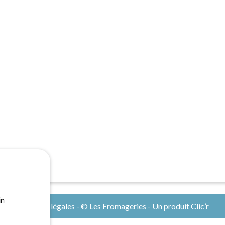
in
Mentions légales
- © Les Fromageries - Un produit
Clic’r