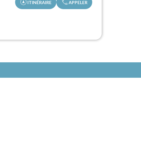
assistant_navigation
call
ITINÉRAIRE
APPELER