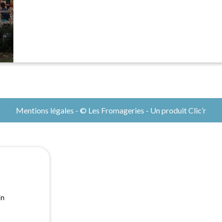
Mentions légales
- © Les Fromageries - Un produit
Clic’r
in