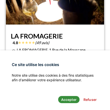
LA FROMAGERIE
★
★
★
★
★
4.8
(49 avis)
LA FROMAGERIE, 1 Rue de la Mouscane,
location_on
82700 Montech, France
fromagerie épicerie fine cave à vin
Ce site utilise les cookies
assistant_navigation
call
Notre site utilise des cookies à des fins statistiques
ITINÉRAIRE
APPELER
afin d'améliorer votre expérience utilisateur.
Accepter
Refuser
Mentions légales
- © Les Fromageries - Un produit
Clic’r