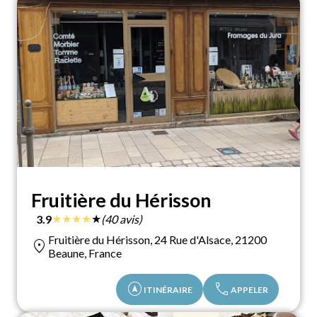
Fruitière du Hérisson
★
★
★
★
★
3.9
(40 avis)
Fruitière du Hérisson, 24 Rue d'Alsace, 21200
location_on
Beaune, France
assistant_navigation
call
ITINÉRAIRE
APPELER