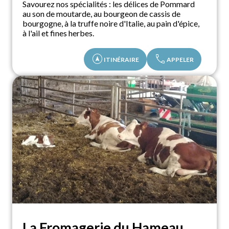
Savourez nos spécialités : les délices de Pommard
au son de moutarde, au bourgeon de cassis de
bourgogne, à la truffe noire d'Italie, au pain d'épice,
à l'ail et fines herbes.
assistant_navigation
call
ITINÉRAIRE
APPELER
La Fromagerie du Hameau