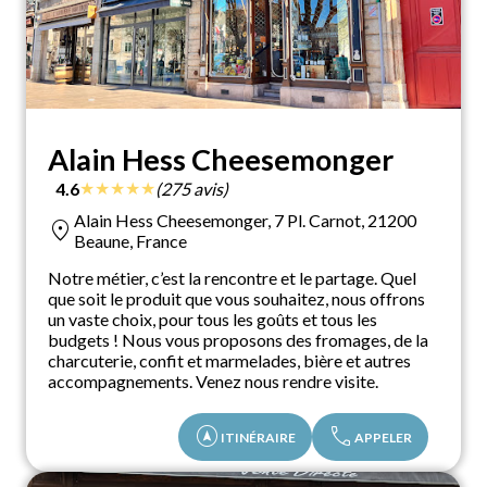
Alain Hess Cheesemonger
★
★
★
★
★
4.6
(275 avis)
Alain Hess Cheesemonger, 7 Pl. Carnot, 21200
location_on
Beaune, France
Notre métier, c’est la rencontre et le partage. Quel
que soit le produit que vous souhaitez, nous offrons
un vaste choix, pour tous les goûts et tous les
budgets ! Nous vous proposons des fromages, de la
charcuterie, confit et marmelades, bière et autres
accompagnements. Venez nous rendre visite.
assistant_navigation
call
ITINÉRAIRE
APPELER