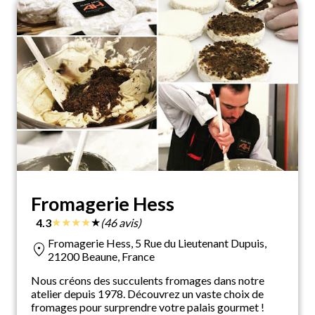
Fromagerie Hess
★
★
★
★
★
4.3
(46 avis)
Fromagerie Hess, 5 Rue du Lieutenant Dupuis,
location_on
21200 Beaune, France
Nous créons des succulents fromages dans notre
atelier depuis 1978. Découvrez un vaste choix de
fromages pour surprendre votre palais gourmet !