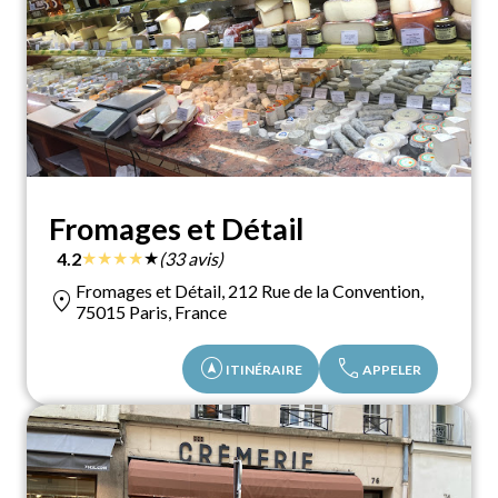
Fromages et Détail
★
★
★
★
★
4.2
(33 avis)
Fromages et Détail, 212 Rue de la Convention,
location_on
75015 Paris, France
assistant_navigation
call
ITINÉRAIRE
APPELER