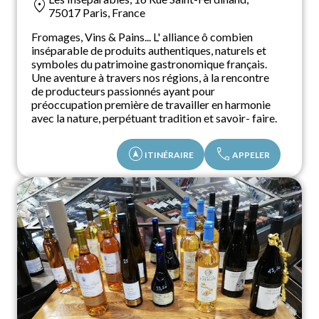
location_on
75017 Paris, France
Fromages, Vins & Pains... L' alliance ô combien
inséparable de produits authentiques, naturels et
symboles du patrimoine gastronomique français.
Une aventure à travers nos régions, à la rencontre
de producteurs passionnés ayant pour
préoccupation première de travailler en harmonie
avec la nature, perpétuant tradition et savoir- faire.
assistant_navigation
call
ITINÉRAIRE
APPELER