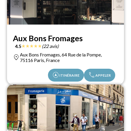
Aux Bons Fromages
★
★
★
★
★
4.5
(22 avis)
Aux Bons Fromages, 64 Rue de la Pompe,
location_on
75116 Paris, France
assistant_navigation
call
ITINÉRAIRE
APPELER