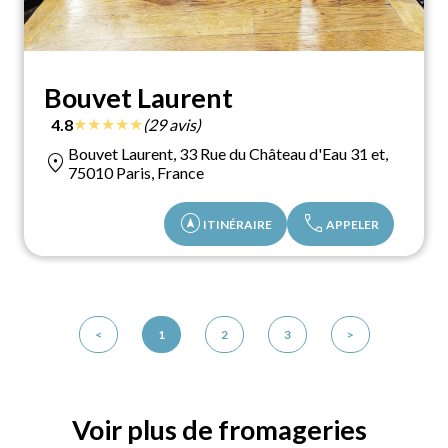
Bouvet Laurent
★
★
★
★
★
4.8
(29 avis)
Bouvet Laurent, 33 Rue du Château d'Eau 31 et,
location_on
75010 Paris, France
assistant_navigation
call
ITINÉRAIRE
APPELER
<
1
2
3
>
Voir plus de fromageries