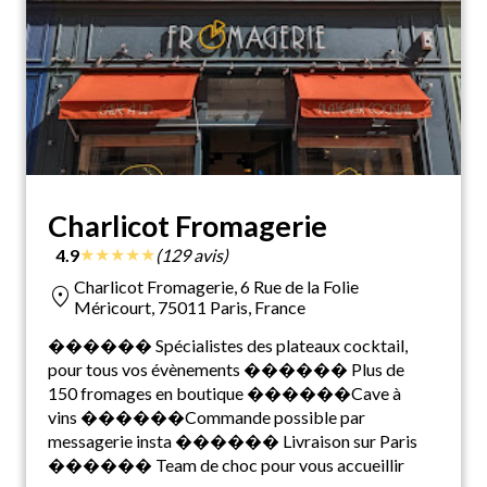
Charlicot Fromagerie
★
★
★
★
★
4.9
(129 avis)
Charlicot Fromagerie, 6 Rue de la Folie
location_on
Méricourt, 75011 Paris, France
������ Spécialistes des plateaux cocktail,
pour tous vos évènements ������ Plus de
150 fromages en boutique ������Cave à
vins ������Commande possible par
messagerie insta ������ Livraison sur Paris
������ Team de choc pour vous accueillir