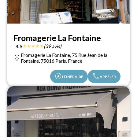
Fromagerie La Fontaine
★
★
★
★
★
4.9
(39 avis)
Fromagerie La Fontaine, 75 Rue Jean de la
location_on
Fontaine, 75016 Paris, France
assistant_navigation
call
ITINÉRAIRE
APPELER