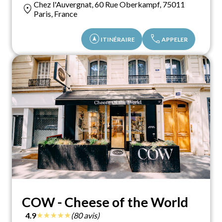
Chez l'Auvergnat, 60 Rue Oberkampf, 75011
location_on
Paris, France
assistant_navigation
call
ITINÉRAIRE
APPELER
COW - Cheese of the World
★
★
★
★
★
4.9
(80 avis)