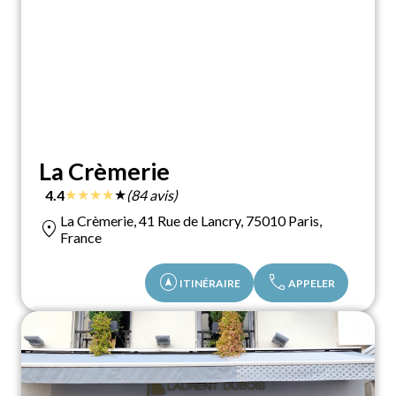
La Crèmerie
★
★
★
★
★
4.4
(84 avis)
La Crèmerie, 41 Rue de Lancry, 75010 Paris,
location_on
France
assistant_navigation
call
ITINÉRAIRE
APPELER