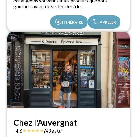
échangeons souvent sur les produits que nous
goutons, avant de se décider à les...
assistant_navigation
call
ITINÉRAIRE
APPELER
Chez l'Auvergnat
★
★
★
★
★
4.6
(43 avis)