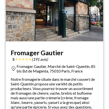
Fromager Gautier
★
★
★
★
★
5
(191 avis)
Fromager Gautier, Marché de Saint-Quentin, 85
location_on
bis Bd de Magenta, 75010 Paris, France
Notre fromagerie située dans le marché couvert de
Saint-Quentin propose une variété de petits
producteurs. Vous pourrez trouver un assortiment
de fromages de chèvre, vache, brebis et buflonne
mais aussi une partie crèmerie (crème, fromage
blanc, beurre, yaourts, yaourt a la grecque) ainsi
qu'une partie épicerie. Si vous avez des questions,