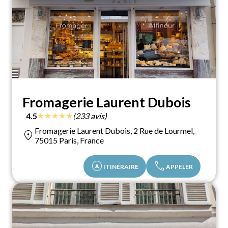
Fromagerie Laurent Dubois
★
★
★
★
★
4.5
(233 avis)
Fromagerie Laurent Dubois, 2 Rue de Lourmel,
location_on
75015 Paris, France
assistant_navigation
call
ITINÉRAIRE
APPELER