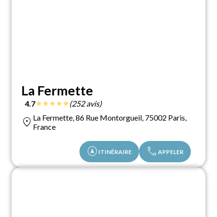
La Fermette
★
★
★
★
★
4.7
(252 avis)
La Fermette, 86 Rue Montorgueil, 75002 Paris,
location_on
France
assistant_navigation
call
ITINÉRAIRE
APPELER