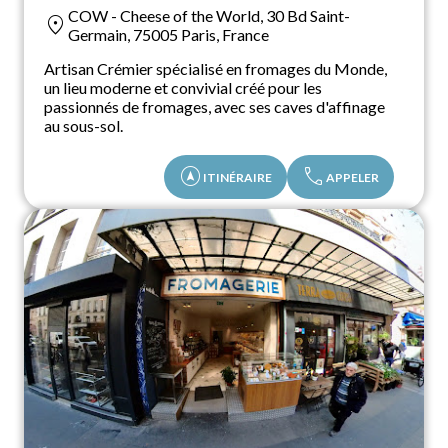
COW - Cheese of the World, 30 Bd Saint-
location_on
Germain, 75005 Paris, France
Artisan Crémier spécialisé en fromages du Monde,
un lieu moderne et convivial créé pour les
passionnés de fromages, avec ses caves d'affinage
au sous-sol.
assistant_navigation
call
ITINÉRAIRE
APPELER