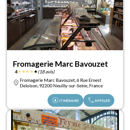
Fromagerie Marc Bavouzet
★
★
★
★
★
4
(18 avis)
Fromagerie Marc Bavouzet, 6 Rue Ernest
location_on
Deloison, 92200 Neuilly-sur-Seine, France
assistant_navigation
call
ITINÉRAIRE
APPELER