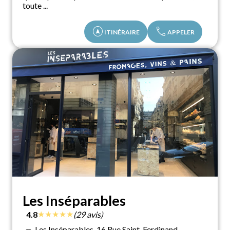
toute ...
assistant_navigation
call
ITINÉRAIRE
APPELER
Les Inséparables
★
★
★
★
★
4.8
(29 avis)
Les Inséparables, 16 Rue Saint-Ferdinand,