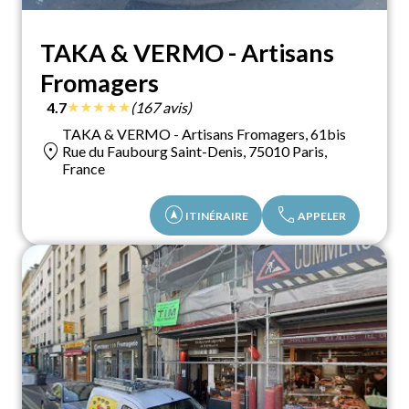
TAKA & VERMO - Artisans
Fromagers
★
★
★
★
★
4.7
(167 avis)
TAKA & VERMO - Artisans Fromagers, 61bis
location_on
Rue du Faubourg Saint-Denis, 75010 Paris,
France
assistant_navigation
call
ITINÉRAIRE
APPELER