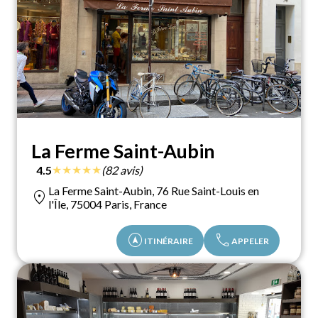
La Ferme Saint-Aubin
★
★
★
★
★
4.5
(82 avis)
La Ferme Saint-Aubin, 76 Rue Saint-Louis en
location_on
l'Île, 75004 Paris, France
assistant_navigation
call
ITINÉRAIRE
APPELER