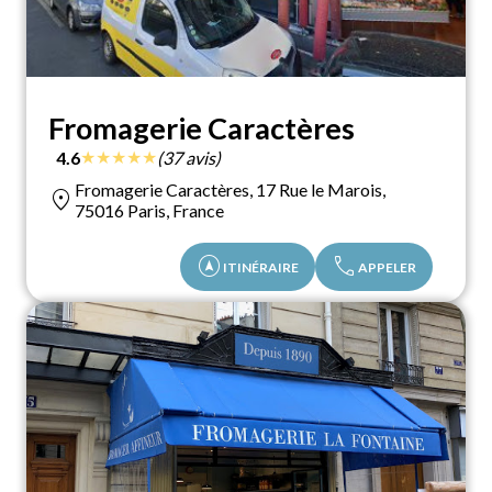
Fromagerie Caractères
★
★
★
★
★
4.6
(37 avis)
Fromagerie Caractères, 17 Rue le Marois,
location_on
75016 Paris, France
assistant_navigation
call
ITINÉRAIRE
APPELER