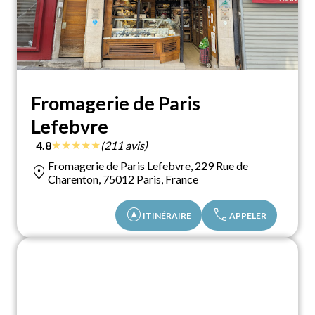
Fromagerie de Paris
Lefebvre
★
★
★
★
★
4.8
(211 avis)
Fromagerie de Paris Lefebvre, 229 Rue de
location_on
Charenton, 75012 Paris, France
assistant_navigation
call
ITINÉRAIRE
APPELER