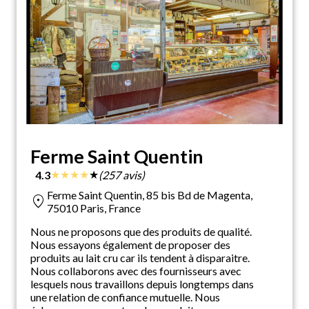
Ferme Saint Quentin
★
★
★
★
★
4.3
(257 avis)
Ferme Saint Quentin, 85 bis Bd de Magenta,
location_on
75010 Paris, France
Nous ne proposons que des produits de qualité.
Nous essayons également de proposer des
produits au lait cru car ils tendent à disparaitre.
Nous collaborons avec des fournisseurs avec
lesquels nous travaillons depuis longtemps dans
une relation de confiance mutuelle. Nous