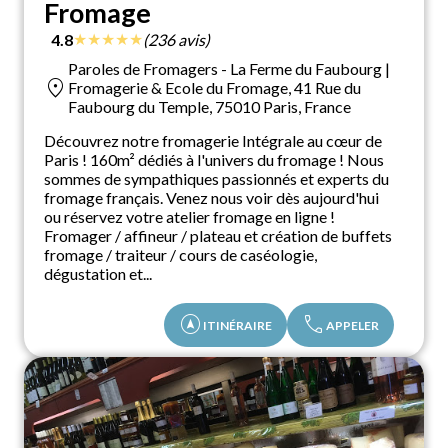
Fromage
★
★
★
★
★
4.8
(236 avis)
Paroles de Fromagers - La Ferme du Faubourg |
location_on
Fromagerie & Ecole du Fromage, 41 Rue du
Faubourg du Temple, 75010 Paris, France
Découvrez notre fromagerie Intégrale au cœur de
Paris ! 160m² dédiés à l'univers du fromage ! Nous
sommes de sympathiques passionnés et experts du
fromage français. Venez nous voir dès aujourd'hui
ou réservez votre atelier fromage en ligne !
Fromager / affineur / plateau et création de buffets
fromage / traiteur / cours de caséologie,
dégustation et...
assistant_navigation
call
ITINÉRAIRE
APPELER