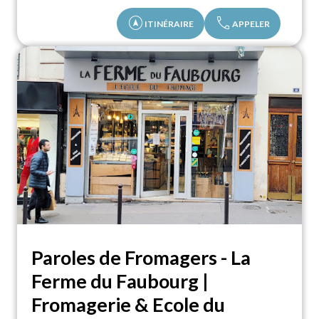
assistant_navigation
call
ITINÉRAIRE
APPELER
Paroles de Fromagers - La
Ferme du Faubourg |
Fromagerie & Ecole du