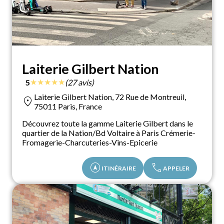
Laiterie Gilbert Nation
★
★
★
★
★
5
(27 avis)
Laiterie Gilbert Nation, 72 Rue de Montreuil,
location_on
75011 Paris, France
Découvrez toute la gamme Laiterie Gilbert dans le
quartier de la Nation/Bd Voltaire à Paris Crémerie-
Fromagerie-Charcuteries-Vins-Epicerie
assistant_navigation
call
ITINÉRAIRE
APPELER