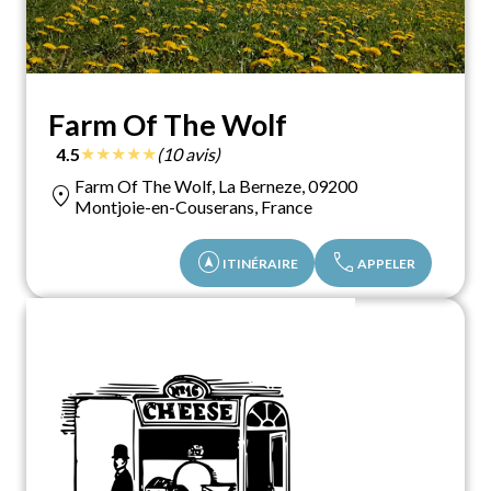
Farm Of The Wolf
★
★
★
★
★
4.5
(10 avis)
Farm Of The Wolf, La Berneze, 09200
location_on
Montjoie-en-Couserans, France
assistant_navigation
call
ITINÉRAIRE
APPELER