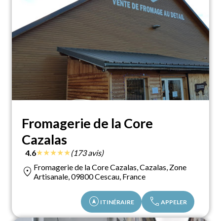
Fromagerie de la Core
Cazalas
★
★
★
★
★
4.6
(173 avis)
Fromagerie de la Core Cazalas, Cazalas, Zone
location_on
Artisanale, 09800 Cescau, France
assistant_navigation
call
ITINÉRAIRE
APPELER