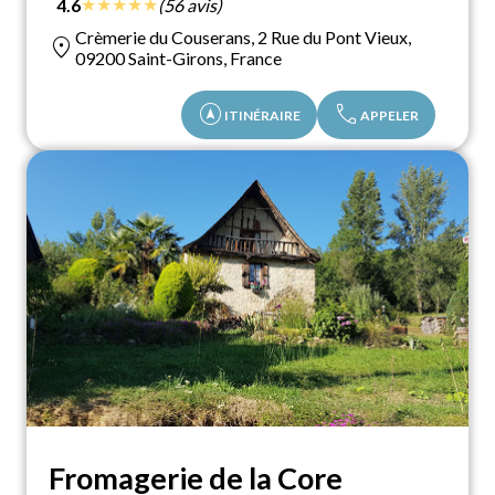
★
★
★
★
★
4.6
(56 avis)
Crèmerie du Couserans, 2 Rue du Pont Vieux,
location_on
09200 Saint-Girons, France
assistant_navigation
call
ITINÉRAIRE
APPELER
Fromagerie de la Core