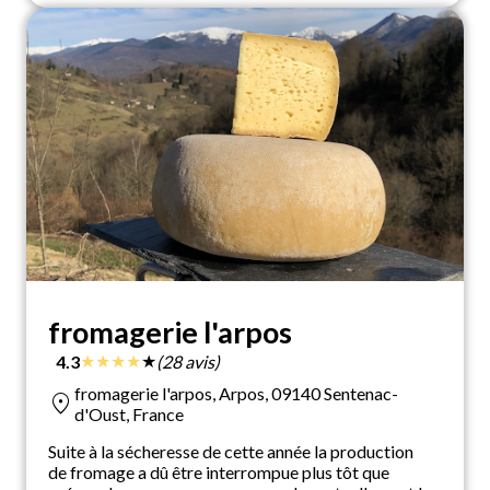
fromagerie l'arpos
★
★
★
★
★
4.3
(28 avis)
fromagerie l'arpos, Arpos, 09140 Sentenac-
location_on
d'Oust, France
Suite à la sécheresse de cette année la production
de fromage a dû être interrompue plus tôt que