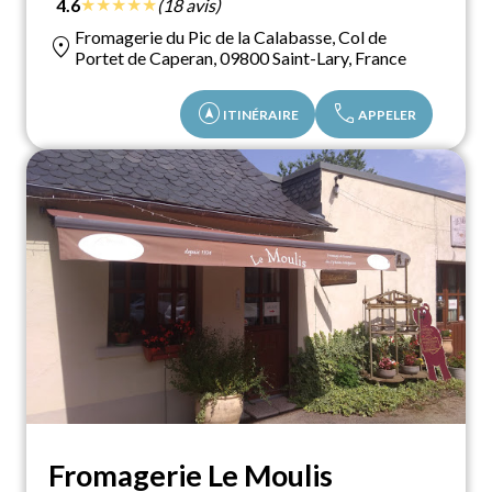
★
★
★
★
★
4.6
(18 avis)
Fromagerie du Pic de la Calabasse, Col de
location_on
Portet de Caperan, 09800 Saint-Lary, France
assistant_navigation
call
ITINÉRAIRE
APPELER
Fromagerie Le Moulis