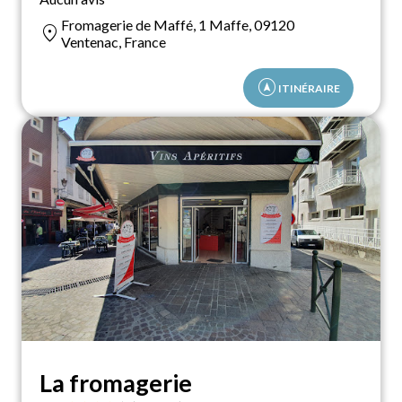
Fromagerie de Maffé, 1 Maffe, 09120
location_on
Ventenac, France
assistant_navigation
ITINÉRAIRE
La fromagerie