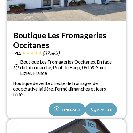
Boutique Les Fromageries
Occitanes
★
★
★
★
★
4.5
(87 avis)
Boutique Les Fromageries Occitanes, En face
location_on
du Intermarché, Pont du Baup, 09190 Saint-
Lizier, France
Boutique de vente directe de fromages de
coopérative laitière. Fermé dimanches et jours
fériés.
assistant_navigation
call
ITINÉRAIRE
APPELER