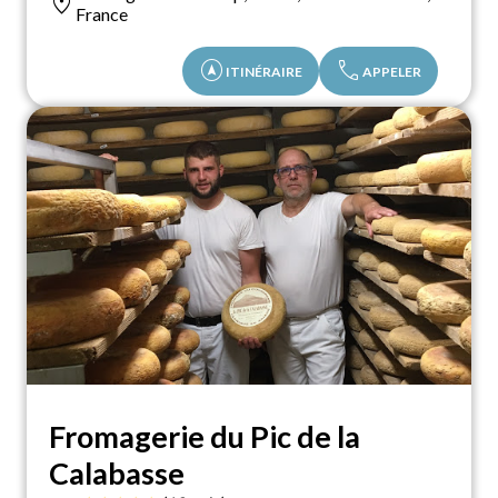
location_on
France
assistant_navigation
call
ITINÉRAIRE
APPELER
Fromagerie du Pic de la
Calabasse