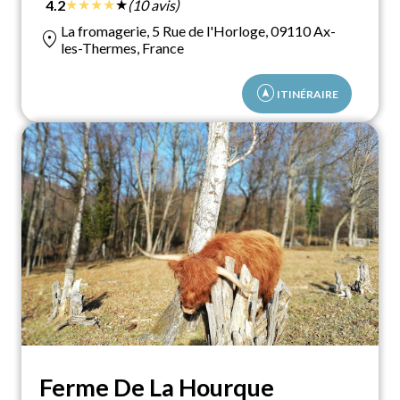
★
★
★
★
★
4.2
(10 avis)
La fromagerie, 5 Rue de l'Horloge, 09110 Ax-
location_on
les-Thermes, France
assistant_navigation
ITINÉRAIRE
Ferme De La Hourque