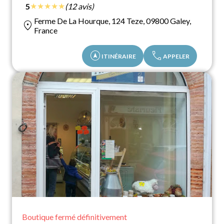
★
★
★
★
★
5
(12 avis)
Ferme De La Hourque, 124 Teze, 09800 Galey,
location_on
France
assistant_navigation
call
ITINÉRAIRE
APPELER
Boutique fermé définitivement