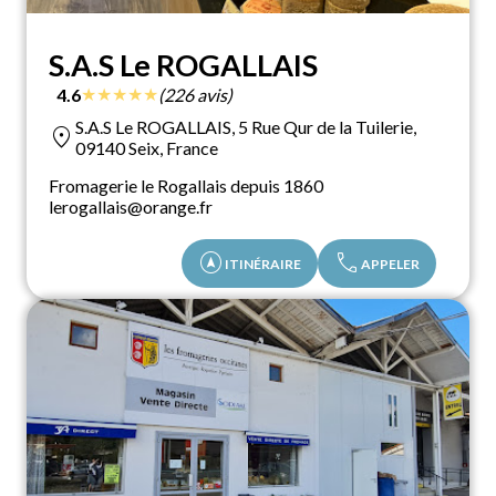
S.A.S Le ROGALLAIS
★
★
★
★
★
4.6
(226 avis)
S.A.S Le ROGALLAIS, 5 Rue Qur de la Tuilerie,
location_on
09140 Seix, France
Fromagerie le Rogallais depuis 1860
lerogallais@orange.fr
assistant_navigation
call
ITINÉRAIRE
APPELER