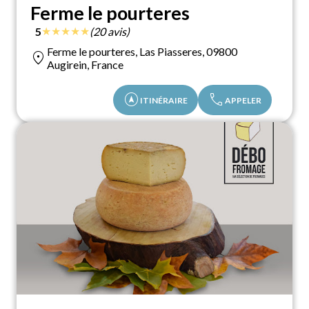
Ferme le pourteres
★
★
★
★
★
5
(20 avis)
Ferme le pourteres, Las Piasseres, 09800
location_on
Augirein, France
assistant_navigation
call
ITINÉRAIRE
APPELER