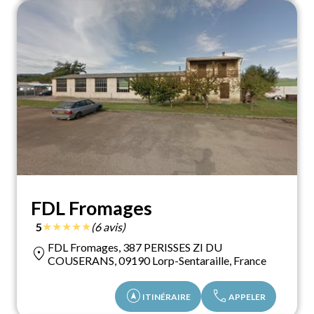
FDL Fromages
★
★
★
★
★
5
(6 avis)
FDL Fromages, 387 PERISSES ZI DU
location_on
COUSERANS, 09190 Lorp-Sentaraille, France
assistant_navigation
call
ITINÉRAIRE
APPELER