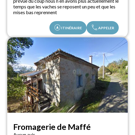
prévue du coup nous n en avons plus actuellement le
temps que les vaches se reposent un peu et que les
mises bas reprennent
assistant_navigation
call
ITINÉRAIRE
APPELER
Fromagerie de Maffé
Aucun avis