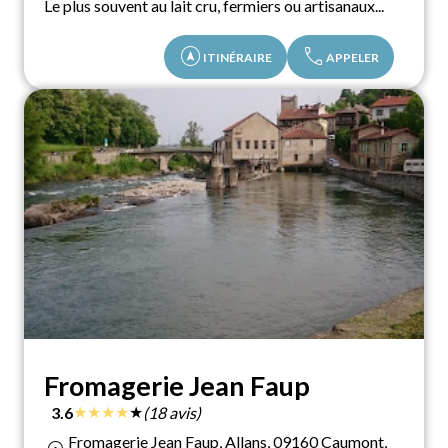
Le plus souvent au lait cru, fermiers ou artisanaux...
assistant_navigation
call
ITINÉRAIRE
APPELER
Fromagerie Jean Faup
★
★
★
★
★
3.6
(18 avis)
Fromagerie Jean Faup, Allans, 09160 Caumont,