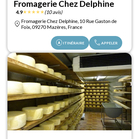
Fromagerie Chez Delphine
★
★
★
★
★
4.9
(10 avis)
Fromagerie Chez Delphine, 10 Rue Gaston de
location_on
Foix, 09270 Mazères, France
assistant_navigation
call
ITINÉRAIRE
APPELER