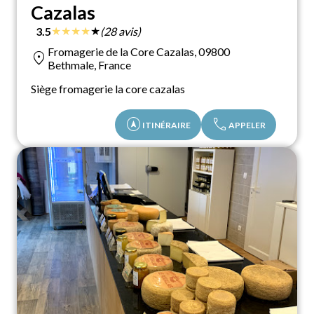
Cazalas
★
★
★
★
★
3.5
(28 avis)
Fromagerie de la Core Cazalas, 09800
location_on
Bethmale, France
Siège fromagerie la core cazalas
assistant_navigation
call
ITINÉRAIRE
APPELER