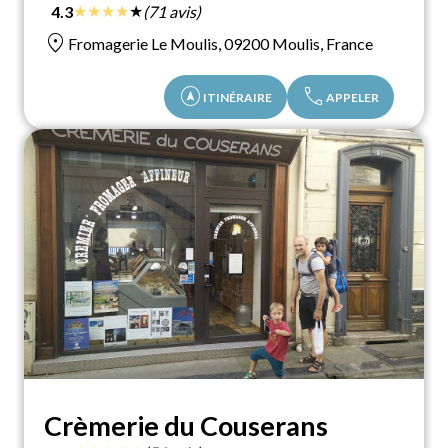
★
★
★
★
★
4.3
(71 avis)
location_on
Fromagerie Le Moulis, 09200 Moulis, France
assistant_navigation
call
ITINÉRAIRE
APPELER
Crèmerie du Couserans