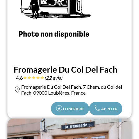
Fromagerie Du Col Del Fach
★
★
★
★
★
4.6
(22 avis)
Fromagerie Du Col Del Fach, 7 Chem. du Col del
location_on
Fach, 09000 Loubières, France
assistant_navigation
call
ITINÉRAIRE
APPELER