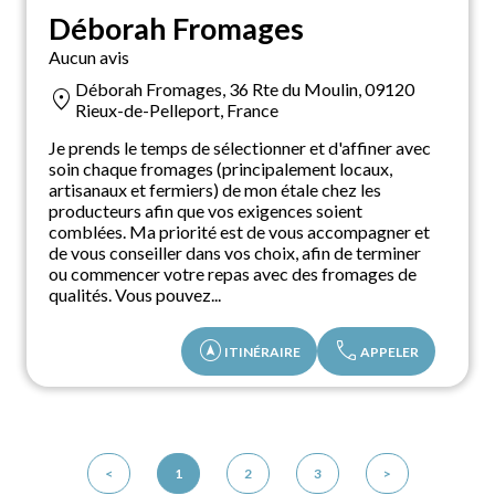
Déborah Fromages
Aucun avis
Déborah Fromages, 36 Rte du Moulin, 09120
location_on
Rieux-de-Pelleport, France
Je prends le temps de sélectionner et d'affiner avec
soin chaque fromages (principalement locaux,
artisanaux et fermiers) de mon étale chez les
producteurs afin que vos exigences soient
comblées. Ma priorité est de vous accompagner et
de vous conseiller dans vos choix, afin de terminer
ou commencer votre repas avec des fromages de
qualités. Vous pouvez...
assistant_navigation
call
ITINÉRAIRE
APPELER
<
1
2
3
>