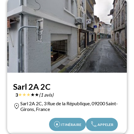
Sarl 2A 2C
★
★
★
★
★
3
(1 avis)
Sarl 2A 2C, 3 Rue de la République, 09200 Saint-
location_on
Girons, France
assistant_navigation
call
ITINÉRAIRE
APPELER