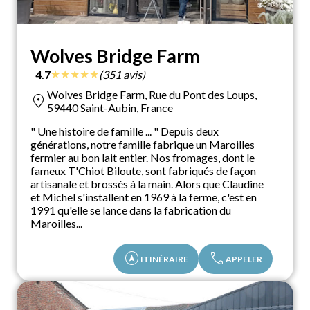
Wolves Bridge Farm
★
★
★
★
★
4.7
(351 avis)
Wolves Bridge Farm, Rue du Pont des Loups,
location_on
59440 Saint-Aubin, France
" Une histoire de famille ... " Depuis deux
générations, notre famille fabrique un Maroilles
fermier au bon lait entier. Nos fromages, dont le
fameux T'Chiot Biloute, sont fabriqués de façon
artisanale et brossés à la main. Alors que Claudine
et Michel s'installent en 1969 à la ferme, c'est en
1991 qu'elle se lance dans la fabrication du
Maroilles...
assistant_navigation
call
ITINÉRAIRE
APPELER