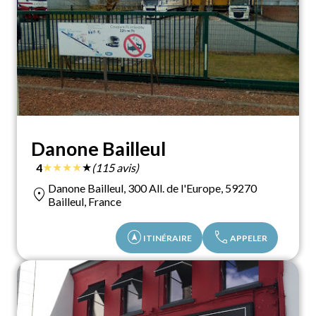
Danone Bailleul
★
★
★
★
★
4
(115 avis)
Danone Bailleul, 300 All. de l'Europe, 59270
location_on
Bailleul, France
assistant_navigation
call
ITINÉRAIRE
APPELER