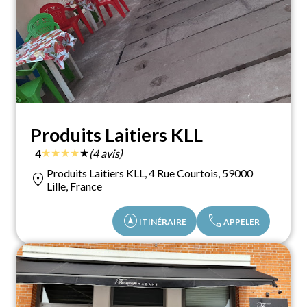
Produits Laitiers KLL
★
★
★
★
★
4
(4 avis)
Produits Laitiers KLL, 4 Rue Courtois, 59000
location_on
Lille, France
assistant_navigation
call
ITINÉRAIRE
APPELER