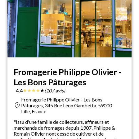
Fromagerie Philippe Olivier -
Les Bons Pâturages
★
★
★
★
★
4.4
(107 avis)
Fromagerie Philippe Olivier - Les Bons
location_on
Pâturages, 345 Rue Léon Gambetta, 59000
Lille, France
"Issu d'une famille de collecteurs, affineurs et
marchands de fromages depuis 1907, Philippe &
Romain Olivier n’ont cessé de cultiver et de