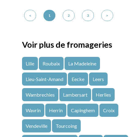
<
1
2
3
>
Voir plus de fromageries
Lille
Roubaix
La Madeleine
Lieu-Saint-Amand
Eecke
Leers
Wambrechies
Lambersart
Herlies
Wavrin
Herrin
Capinghem
Croix
Vendeville
Tourcoing