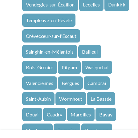
Vendegies-sur-Écaillon
Lecelles
Dunkirk
Templeuve-en-Pévèle
Crèvecœur-sur-l'Escaut
Sainghin-en-Mélantois
Bailleul
Bois-Grenier
Pitgam
Wasquehal
Valenciennes
Bergues
Cambrai
Saint-Aubin
Wormhout
La Bassée
Douai
Caudry
Maroilles
Bavay
Maubeuge
Fourmies
Bourbourg