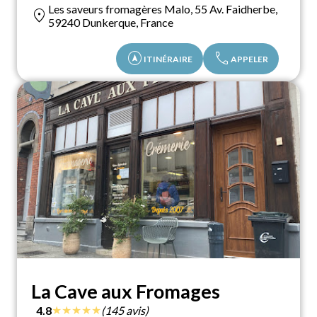
Les saveurs fromagères Malo, 55 Av. Faidherbe,
location_on
59240 Dunkerque, France
assistant_navigation
call
ITINÉRAIRE
APPELER
La Cave aux Fromages
★
★
★
★
★
4.8
(145 avis)