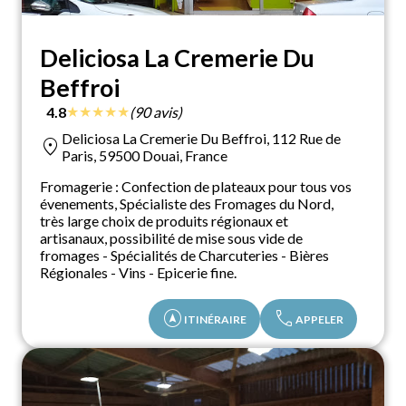
Deliciosa La Cremerie Du
Beffroi
★
★
★
★
★
4.8
(90 avis)
Deliciosa La Cremerie Du Beffroi, 112 Rue de
location_on
Paris, 59500 Douai, France
Fromagerie : Confection de plateaux pour tous vos
évenements, Spécialiste des Fromages du Nord,
très large choix de produits régionaux et
artisanaux, possibilité de mise sous vide de
fromages - Spécialités de Charcuteries - Bières
Régionales - Vins - Epicerie fine.
assistant_navigation
call
ITINÉRAIRE
APPELER