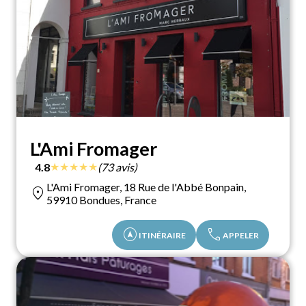
L'Ami Fromager
★
★
★
★
★
4.8
(73 avis)
L'Ami Fromager, 18 Rue de l'Abbé Bonpain,
location_on
59910 Bondues, France
assistant_navigation
call
ITINÉRAIRE
APPELER