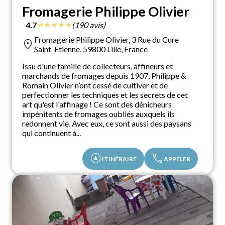
Fromagerie Philippe Olivier
★
★
★
★
★
4.7
(190 avis)
Fromagerie Philippe Olivier, 3 Rue du Cure
location_on
Saint-Etienne, 59800 Lille, France
Issu d'une famille de collecteurs, affineurs et
marchands de fromages depuis 1907, Philippe &
Romain Olivier n’ont cessé de cultiver et de
perfectionner les techniques et les secrets de cet
art qu'est l'affinage ! Ce sont des dénicheurs
impénitents de fromages oubliés auxquels ils
redonnent vie. Avec eux, ce sont aussi des paysans
qui continuent à...
assistant_navigation
call
ITINÉRAIRE
APPELER