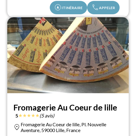
assistant_navigation
call
ITINÉRAIRE
APPELER
Fromagerie Au Coeur de lille
★
★
★
★
★
5
(5 avis)
Fromagerie Au Coeur de lille, Pl. Nouvelle
location_on
Aventure, 59000 Lille, France