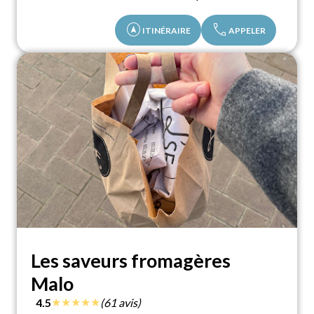
assistant_navigation
call
ITINÉRAIRE
APPELER
Les saveurs fromagères
Malo
★
★
★
★
★
4.5
(61 avis)