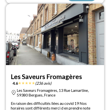
Les Saveurs Fromagères
★
★
★
★
★
4.6
(236 avis)
Les Saveurs Fromagères, 13 Rue Lamartine,
location_on
59380 Bergues, France
En raison des difficultés liées au covid 19 Nos
horaires sont différents merci d en prendre note