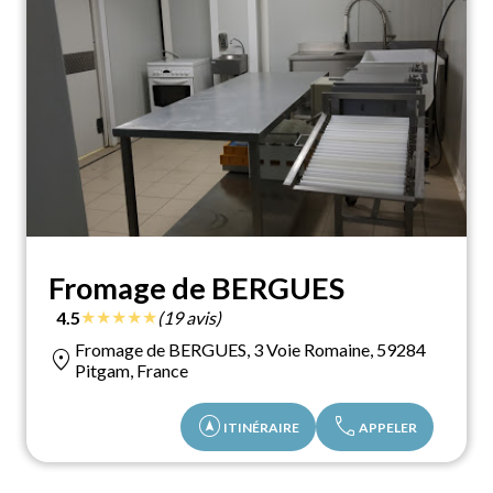
Fromage de BERGUES
★
★
★
★
★
4.5
(19 avis)
Fromage de BERGUES, 3 Voie Romaine, 59284
location_on
Pitgam, France
assistant_navigation
call
ITINÉRAIRE
APPELER