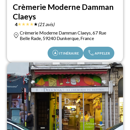
Crèmerie Moderne Damman
Claeys
★
★
★
★
★
4
(21 avis)
Crèmerie Moderne Damman Claeys, 67 Rue
location_on
Belle Rade, 59240 Dunkerque, France
assistant_navigation
call
ITINÉRAIRE
APPELER