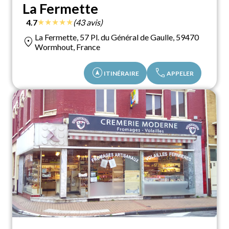
La Fermette
★
★
★
★
★
4.7
(43 avis)
La Fermette, 57 Pl. du Général​ de Gaulle, 59470
location_on
Wormhout, France
assistant_navigation
call
ITINÉRAIRE
APPELER