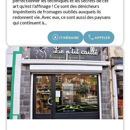
perfectionner les techniques et les secrets de cet
art qu'est l'affinage ! Ce sont des dénicheurs
impénitents de fromages oubliés auxquels ils
redonnent vie. Avec eux, ce sont aussi des paysans
qui continuent à...
assistant_navigation
call
ITINÉRAIRE
APPELER