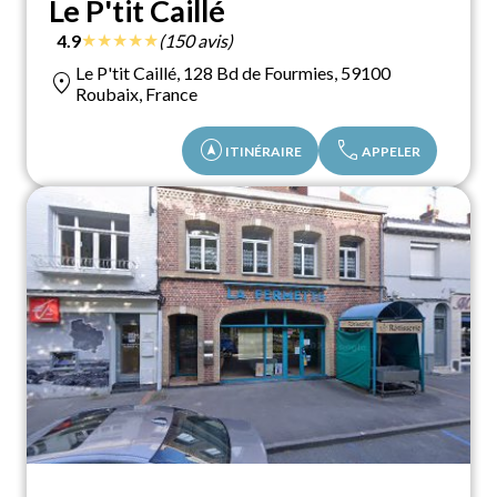
Le P'tit Caillé
★
★
★
★
★
4.9
(150 avis)
Le P'tit Caillé, 128 Bd de Fourmies, 59100
location_on
Roubaix, France
assistant_navigation
call
ITINÉRAIRE
APPELER