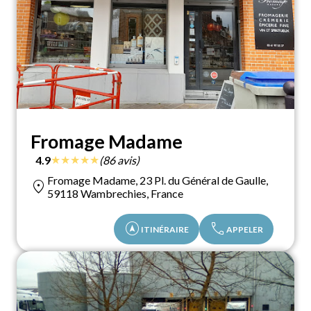
Fromage Madame
★
★
★
★
★
4.9
(86 avis)
Fromage Madame, 23 Pl. du Général de Gaulle,
location_on
59118 Wambrechies, France
assistant_navigation
call
ITINÉRAIRE
APPELER