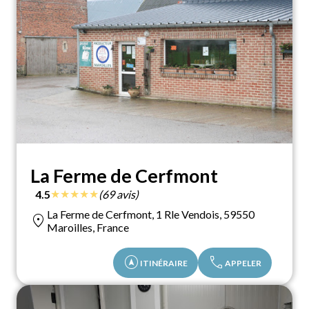
La Ferme de Cerfmont
★
★
★
★
★
4.5
(69 avis)
La Ferme de Cerfmont, 1 Rle Vendois, 59550
location_on
Maroilles, France
assistant_navigation
call
ITINÉRAIRE
APPELER