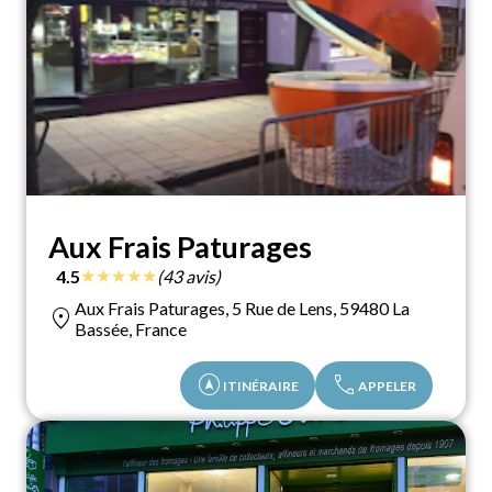
Aux Frais Paturages
★
★
★
★
★
4.5
(43 avis)
Aux Frais Paturages, 5 Rue de Lens, 59480 La
location_on
Bassée, France
assistant_navigation
call
ITINÉRAIRE
APPELER