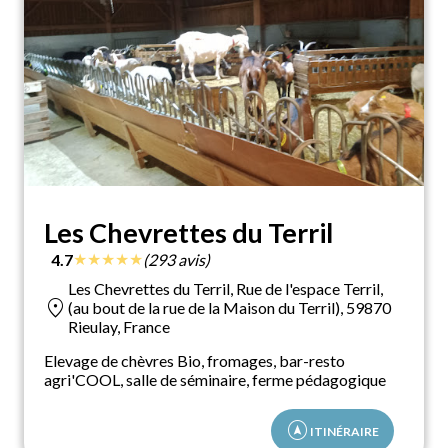
Les Chevrettes du Terril
★
★
★
★
★
4.7
(293 avis)
Les Chevrettes du Terril, Rue de l'espace Terril,
location_on
(au bout de la rue de la Maison du Terril), 59870
Rieulay, France
Elevage de chèvres Bio, fromages, bar-resto
agri'COOL, salle de séminaire, ferme pédagogique
assistant_navigation
ITINÉRAIRE