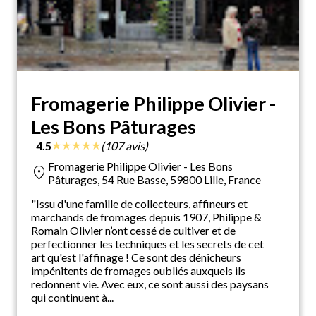
Fromagerie Philippe Olivier -
Les Bons Pâturages
★
★
★
★
★
4.5
(107 avis)
Fromagerie Philippe Olivier - Les Bons
location_on
Pâturages, 54 Rue Basse, 59800 Lille, France
"Issu d'une famille de collecteurs, affineurs et
marchands de fromages depuis 1907, Philippe &
Romain Olivier n’ont cessé de cultiver et de
perfectionner les techniques et les secrets de cet
art qu'est l'affinage ! Ce sont des dénicheurs
impénitents de fromages oubliés auxquels ils
redonnent vie. Avec eux, ce sont aussi des paysans
qui continuent à...