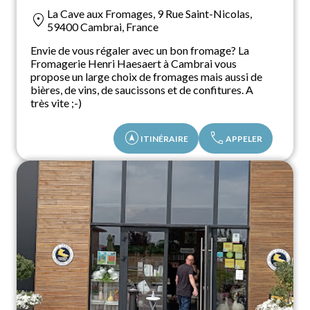
La Cave aux Fromages, 9 Rue Saint-Nicolas,
location_on
59400 Cambrai, France
Envie de vous régaler avec un bon fromage? La
Fromagerie Henri Haesaert à Cambrai vous
propose un large choix de fromages mais aussi de
bières, de vins, de saucissons et de confitures. A
très vite ;-)
assistant_navigation
call
ITINÉRAIRE
APPELER