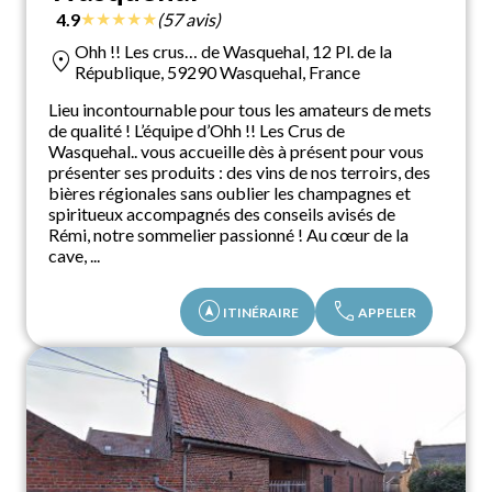
★
★
★
★
★
4.9
(57 avis)
Ohh !! Les crus… de Wasquehal, 12 Pl. de la
location_on
République, 59290 Wasquehal, France
Lieu incontournable pour tous les amateurs de mets
de qualité ! L’équipe d’Ohh !! Les Crus de
Wasquehal.. vous accueille dès à présent pour vous
présenter ses produits : des vins de nos terroirs, des
bières régionales sans oublier les champagnes et
spiritueux accompagnés des conseils avisés de
Rémi, notre sommelier passionné ! Au cœur de la
cave, ...
assistant_navigation
call
ITINÉRAIRE
APPELER