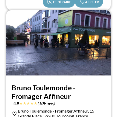
assistant_navigation
call
ITINÉRAIRE
APPELER
Bruno Toulemonde -
Fromager Affineur
★
★
★
★
★
4.9
(109 avis)
Bruno Toulemonde - Fromager Affineur, 15
location_on
Grande Place, 59200 Tourcoing, France