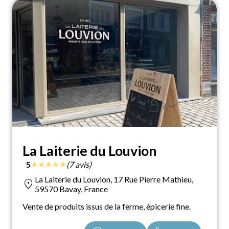
La Laiterie du Louvion
★
★
★
★
★
5
(7 avis)
La Laiterie du Louvion, 17 Rue Pierre Mathieu,
location_on
59570 Bavay, France
Vente de produits issus de la ferme, épicerie fine.