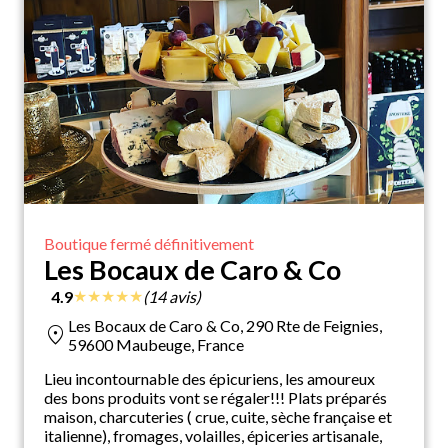
Boutique fermé définitivement
Les Bocaux de Caro & Co
★
★
★
★
★
4.9
(14 avis)
Les Bocaux de Caro & Co, 290 Rte de Feignies,
location_on
59600 Maubeuge, France
Lieu incontournable des épicuriens, les amoureux
des bons produits vont se régaler!!! Plats préparés
maison, charcuteries ( crue, cuite, sèche française et
italienne), fromages, volailles, épiceries artisanale,