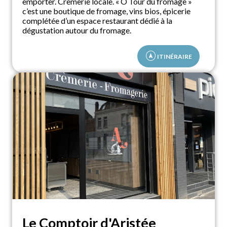
emporter. Crèmerie locale. « Ô Tour du fromage »
c’est une boutique de fromage, vins bios, épicerie
complétée d’un espace restaurant dédié à la
dégustation autour du fromage.
assistant_navigation
ITINÉRAIRE
Le Comptoir d'Aristée