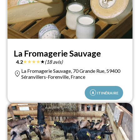
La Fromagerie Sauvage
★
★
★
★
★
4.2
(18 avis)
La Fromagerie Sauvage, 70 Grande Rue, 59400
location_on
Séranvillers-Forenville, France
assistant_navigation
ITINÉRAIRE