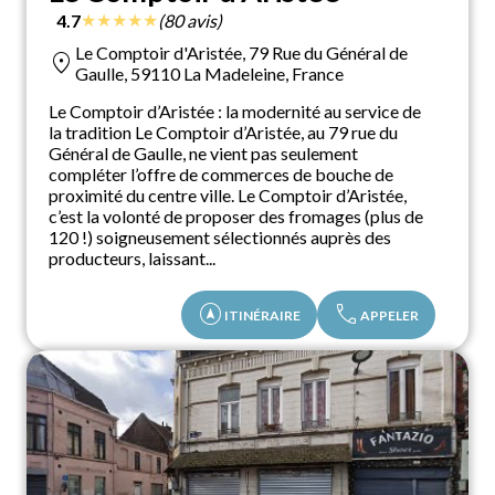
★
★
★
★
★
4.7
(80 avis)
Le Comptoir d'Aristée, 79 Rue du Général de
location_on
Gaulle, 59110 La Madeleine, France
Le Comptoir d’Aristée : la modernité au service de
la tradition Le Comptoir d’Aristée, au 79 rue du
Général de Gaulle, ne vient pas seulement
compléter l’offre de commerces de bouche de
proximité du centre ville. Le Comptoir d’Aristée,
c’est la volonté de proposer des fromages (plus de
120 !) soigneusement sélectionnés auprès des
producteurs, laissant...
assistant_navigation
call
ITINÉRAIRE
APPELER