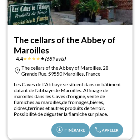
The cellars of the Abbey of
Maroilles
★
★
★
★
★
4.4
(689 avis)
The cellars of the Abbey of Maroilles, 28
location_on
Grande Rue, 59550 Maroilles, France
Les Caves de L'Abbaye se situent dans un bâtiment
datant de l'abbaye de Maroilles. Affinage de
maroilles dans les Caves d'origine, vente de
flamiches au maroilles,de fromages,bières,
cidres,terrines et autres produits de terroir.
Possibilité de déguster la flamiche sur place.
assistant_navigation
call
ITINÉRAIRE
APPELER