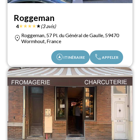
Roggeman
★
★
★
★
★
4
(3 avis)
Roggeman, 57 Pl. du Général​ de Gaulle, 59470
location_on
Wormhout, France
assistant_navigation
call
ITINÉRAIRE
APPELER