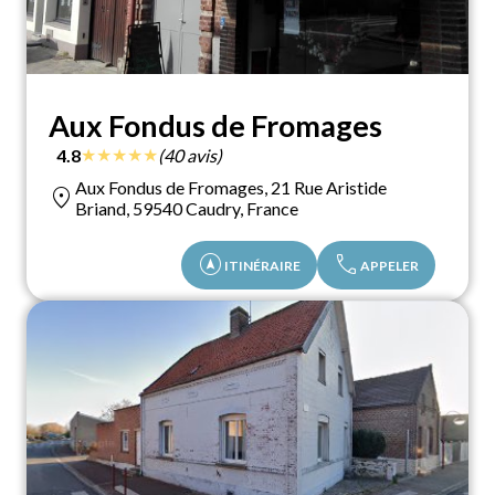
Aux Fondus de Fromages
★
★
★
★
★
4.8
(40 avis)
Aux Fondus de Fromages, 21 Rue Aristide
location_on
Briand, 59540 Caudry, France
assistant_navigation
call
ITINÉRAIRE
APPELER