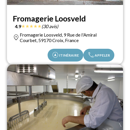
Fromagerie Loosveld
★
★
★
★
★
4.9
(30 avis)
Fromagerie Loosveld, 9 Rue de l'Amiral
location_on
Courbet, 59170 Croix, France
assistant_navigation
call
ITINÉRAIRE
APPELER