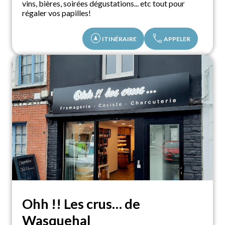
vins, bières, soirées dégustations... etc tout pour
régaler vos papilles!
assistant_navigation
call
ITINÉRAIRE
APPELER
Ohh !! Les crus… de
Wasquehal