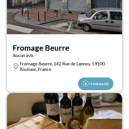
Fromage Beurre
Aucun avis
Fromage Beurre, 142 Rue de Lannoy, 59100
location_on
Roubaix, France
assistant_navigation
ITINÉRAIRE