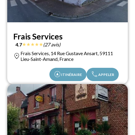
Frais Services
★
★
★
★
★
4.7
(27 avis)
Frais Services, 14 Rue Gustave Ansart, 59111
location_on
Lieu-Saint-Amand, France
assistant_navigation
call
ITINÉRAIRE
APPELER