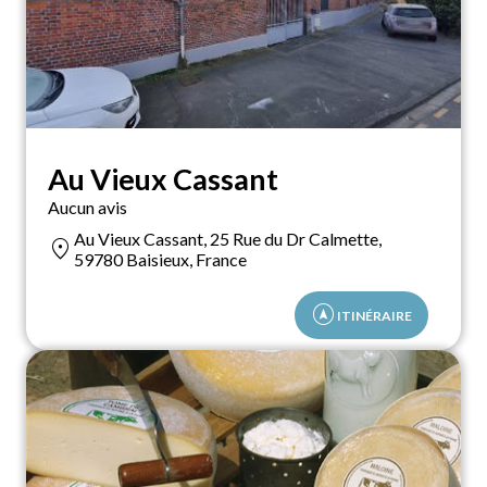
Au Vieux Cassant
Aucun avis
Au Vieux Cassant, 25 Rue du Dr Calmette,
location_on
59780 Baisieux, France
assistant_navigation
ITINÉRAIRE