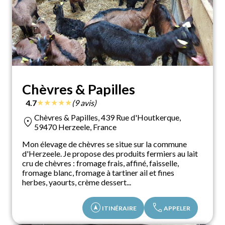
Chèvres & Papilles
★
★
★
★
★
4.7
(9 avis)
Chèvres & Papilles, 439 Rue d'Houtkerque,
location_on
59470 Herzeele, France
Mon élevage de chèvres se situe sur la commune
d'Herzeele. Je propose des produits fermiers au lait
cru de chèvres : fromage frais, affiné, faisselle,
fromage blanc, fromage à tartiner ail et fines
herbes, yaourts, crème dessert...
assistant_navigation
call
ITINÉRAIRE
APPELER