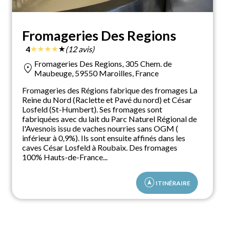
Fromageries Des Regions
★
★
★
★
★
4
(12 avis)
Fromageries Des Regions, 305 Chem. de
location_on
Maubeuge, 59550 Maroilles, France
Fromageries des Régions fabrique des fromages La
Reine du Nord (Raclette et Pavé du nord) et César
Losfeld (St-Humbert). Ses fromages sont
fabriquées avec du lait du Parc Naturel Régional de
l'Avesnois issu de vaches nourries sans OGM (
inférieur à 0,9%). Ils sont ensuite affinés dans les
caves César Losfeld à Roubaix. Des fromages
100% Hauts-de-France...
assistant_navigation
ITINÉRAIRE