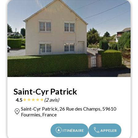
Saint-Cyr Patrick
★
★
★
★
★
4.5
(2 avis)
Saint-Cyr Patrick, 26 Rue des Champs, 59610
location_on
Fourmies, France
assistant_navigation
call
ITINÉRAIRE
APPELER