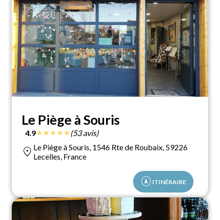
Le Piège à Souris
★
★
★
★
★
4.9
(53 avis)
Le Piège à Souris, 1546 Rte de Roubaix, 59226
location_on
Lecelles, France
assistant_navigation
ITINÉRAIRE