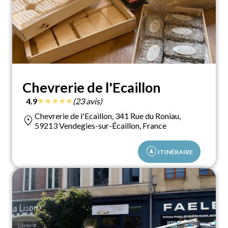
Chevrerie de l'Ecaillon
★
★
★
★
★
4.9
(23 avis)
Chevrerie de l'Ecaillon, 341 Rue du Roniau,
location_on
59213 Vendegies-sur-Écaillon, France
assistant_navigation
ITINÉRAIRE