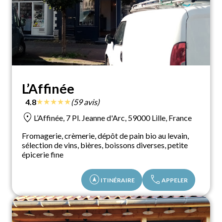
L’Affinée
★
★
★
★
★
4.8
(59 avis)
location_on
L’Affinée, 7 Pl. Jeanne d'Arc, 59000 Lille, France
Fromagerie, crèmerie, dépôt de pain bio au levain,
sélection de vins, bières, boissons diverses, petite
épicerie fine
assistant_navigation
call
ITINÉRAIRE
APPELER