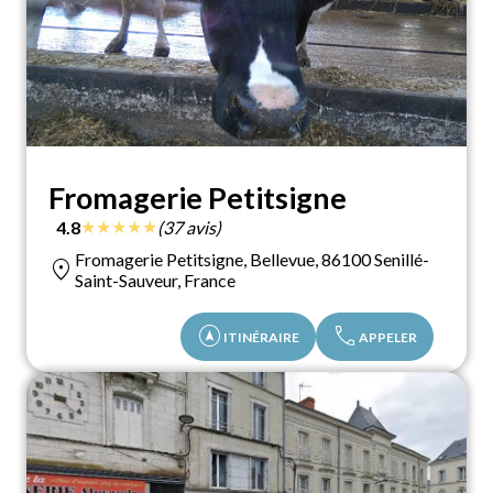
Fromagerie Petitsigne
★
★
★
★
★
4.8
(37 avis)
Fromagerie Petitsigne, Bellevue, 86100 Senillé-
location_on
Saint-Sauveur, France
assistant_navigation
call
ITINÉRAIRE
APPELER