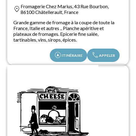
Fromagerie Chez Marius, 43 Rue Bourbon,
location_on
86100 Châtellerault, France
Grande gamme de fromage à la coupe de toute la
France, Italie et autres .. Planche apéritive et
plateaux de fromages. Epicerie fine salée,
tartinables, vins, sirops, épices.
assistant_navigation
call
ITINÉRAIRE
APPELER