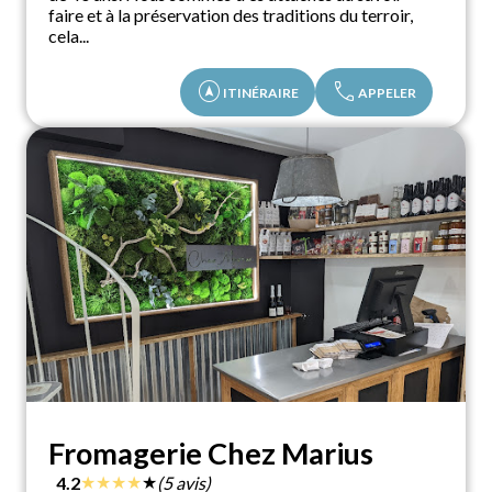
faire et à la préservation des traditions du terroir,
cela...
assistant_navigation
call
ITINÉRAIRE
APPELER
Fromagerie Chez Marius
★
★
★
★
★
4.2
(5 avis)