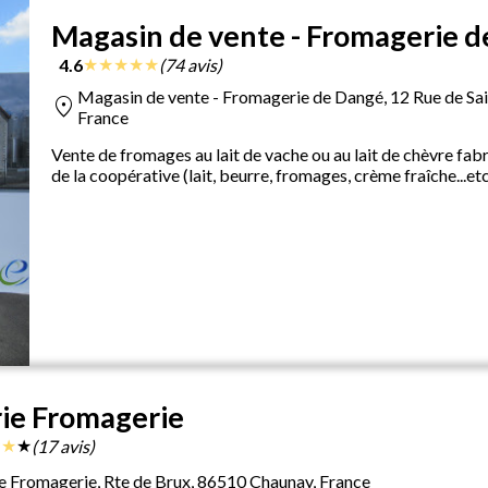
Magasin de vente - Fromagerie 
★
★
★
★
★
4.6
(74 avis)
Magasin de vente - Fromagerie de Dangé, 12 Rue de S
location_on
France
Vente de fromages au lait de vache ou au lait de chèvre fabri
de la coopérative (lait, beurre, fromages, crème fraîche...et
rie Fromagerie
★
★
★
(17 avis)
ie Fromagerie, Rte de Brux, 86510 Chaunay, France