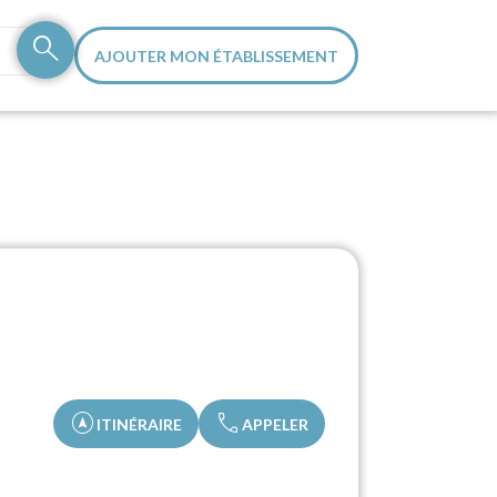
search
AJOUTER MON ÉTABLISSEMENT
assistant_navigation
call
ITINÉRAIRE
APPELER