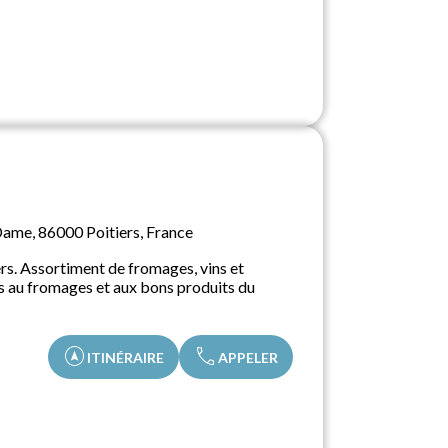
ame, 86000 Poitiers, France
rs. Assortiment de fromages, vins et
es au fromages et aux bons produits du
assistant_navigation
call
ITINÉRAIRE
APPELER