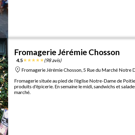
Fromagerie Jérémie Chosson
★
★
★
★
★
4.5
(98 avis)
location_on
Fromagerie Jérémie Chosson, 5 Rue du Marché Notre D
Fromagerie située au pied de l'église Notre-Dame de Poitie
produits d'épicerie. En semaine le midi, sandwichs et salad
marché.