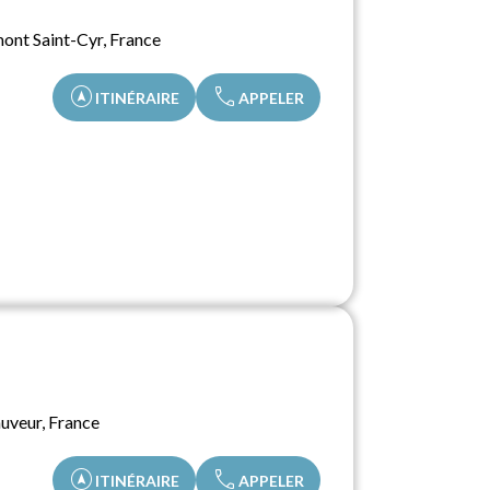
mont Saint-Cyr, France
assistant_navigation
call
ITINÉRAIRE
APPELER
auveur, France
assistant_navigation
call
ITINÉRAIRE
APPELER