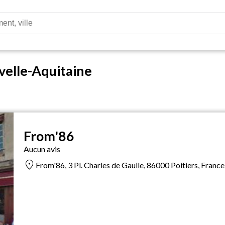
velle-Aquitaine
From'86
Aucun avis
location_on
From'86, 3 Pl. Charles de Gaulle, 86000 Poitiers, France