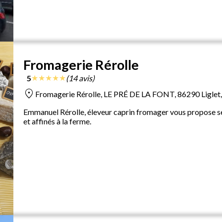
Fromagerie Rérolle
★
★
★
★
★
5
(14 avis)
location_on
Fromagerie Rérolle, LE PRÉ DE LA FONT, 86290 Liglet,
Emmanuel Rérolle, éleveur caprin fromager vous propose se
et affinés à la ferme.