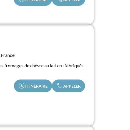
 France
s fromages de chèvre au lait cru fabriqués
assistant_navigation
call
ITINÉRAIRE
APPELER