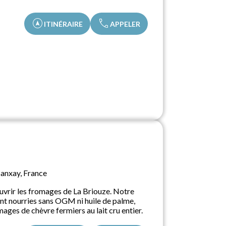
assistant_navigation
call
ITINÉRAIRE
APPELER
Sanxay, France
ouvrir les fromages de La Briouze. Notre
nt nourries sans OGM ni huile de palme,
ages de chèvre fermiers au lait cru entier.