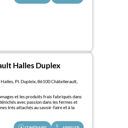
ault Halles Duplex
Halles, Pl. Dupleix, 86100 Châtellerault,
omages et les produits frais fabriqués dans
 dénichés avec passion dans les fermes et
es très attachés au savoir-faire et à la
assistant_navigation
call
ITINÉRAIRE
APPELER