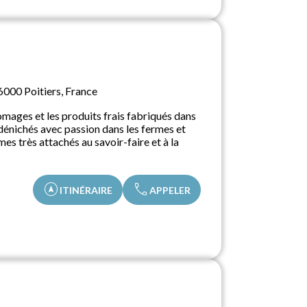
86000 Poitiers, France
omages et les produits frais fabriqués dans
 dénichés avec passion dans les fermes et
es très attachés au savoir-faire et à la
assistant_navigation
call
ITINÉRAIRE
APPELER