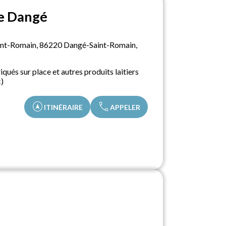
de Dangé
aint-Romain, 86220 Dangé-Saint-Romain,
qués sur place et autres produits laitiers
c)
assistant_navigation
call
ITINÉRAIRE
APPELER