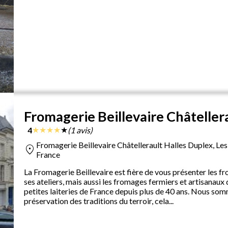
Fromagerie Beillevaire Châteller
★
★
★
★
★
4
(1 avis)
Fromagerie Beillevaire Châtellerault Halles Duplex, Les 
location_on
France
La Fromagerie Beillevaire est fière de vous présenter les fr
ses ateliers, mais aussi les fromages fermiers et artisanaux
petites laiteries de France depuis plus de 40 ans. Nous somm
préservation des traditions du terroir, cela...