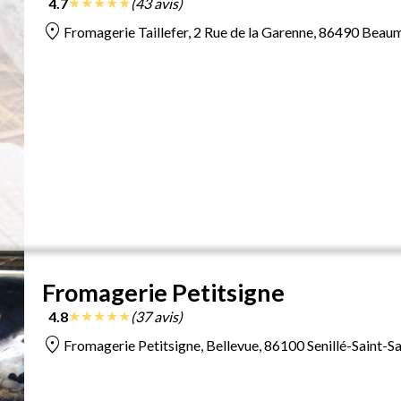
★
★
★
★
★
4.7
(43 avis)
location_on
Fromagerie Taillefer, 2 Rue de la Garenne, 86490 Beau
Fromagerie Petitsigne
★
★
★
★
★
4.8
(37 avis)
location_on
Fromagerie Petitsigne, Bellevue, 86100 Senillé-Saint-S